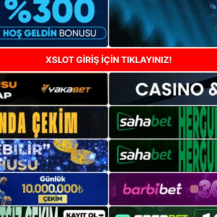
XSLOT GİRİŞ İÇİN TIKLAYINIZ!