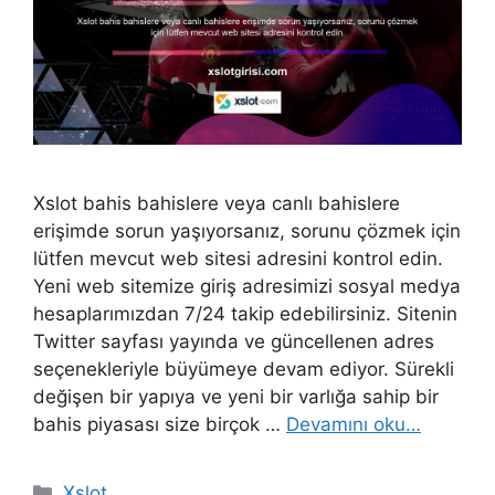
Xslot bahis bahislere veya canlı bahislere
erişimde sorun yaşıyorsanız, sorunu çözmek için
lütfen mevcut web sitesi adresini kontrol edin.
Yeni web sitemize giriş adresimizi sosyal medya
hesaplarımızdan 7/24 takip edebilirsiniz. Sitenin
Twitter sayfası yayında ve güncellenen adres
seçenekleriyle büyümeye devam ediyor. Sürekli
değişen bir yapıya ve yeni bir varlığa sahip bir
bahis piyasası size birçok …
Devamını oku…
Kategoriler
Xslot