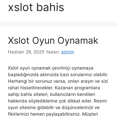
xslot bahis
Xslot Oyun Oynamak
Haziran 28, 2025
Yazarı:
admin
Xslot oyun oynamak çevrimiçi oynamaya
başladığınızda aklınızda bazı sorularınız olabilir.
Herhangi bir sorunuz varsa, onları arayın ve sizi
rahat hissettirecekler. Kazanan programlara
sahip bahis siteleri, kullanıcıların kendileri
hakkında söylediklerine çok dikkat eder. Resmi
oyun sitesine gidebilir ve düşüncelerinizi ve
fikirlerinizi hemen paylaşabilirsiniz. Müşteri