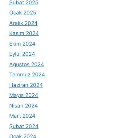
Şubat 2025
Ocak 2025
Aralık 2024
Kasım 2024
Ekim 2024
Eylül 2024
Ağustos 2024
Temmuz 2024
Haziran 2024
Mayıs 2024
Nisan 2024
Mart 2024
Şubat 2024
Ocak 2024