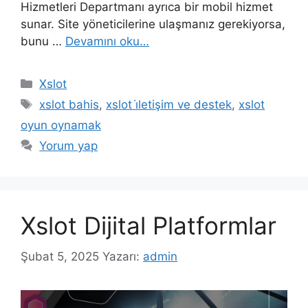
Hizmetleri Departmanı ayrıca bir mobil hizmet
sunar. Site yöneticilerine ulaşmanız gerekiyorsa,
bunu …
Devamını oku…
Kategoriler
Xslot
Etiketler
xslot bahis
,
xslot i̇letişim ve destek
,
xslot
oyun oynamak
Yorum yap
Xslot Dijital Platformlar
Şubat 5, 2025
Yazarı:
admin