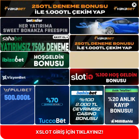
×
XSLOT GİRİŞ İÇİN TIKLAYINIZ!