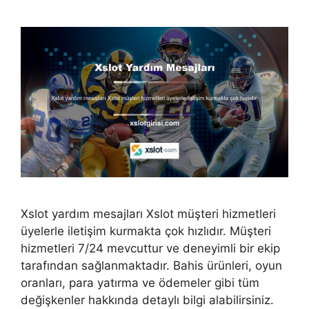
Xslot yardım mesajları Xslot müşteri hizmetleri
üyelerle iletişim kurmakta çok hızlıdır. Müşteri
hizmetleri 7/24 mevcuttur ve deneyimli bir ekip
tarafından sağlanmaktadır. Bahis ürünleri, oyun
oranları, para yatırma ve ödemeler gibi tüm
değişkenler hakkında detaylı bilgi alabilirsiniz.