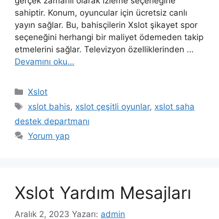
gerçek zamanlı olarak izleme seçeneğine
sahiptir. Konum, oyuncular için ücretsiz canlı
yayın sağlar. Bu, bahisçilerin Xslot şikayet spor
seçeneğini herhangi bir maliyet ödemeden takip
etmelerini sağlar. Televizyon özelliklerinden …
Devamını oku…
Kategoriler
Xslot
Etiketler
xslot bahis
,
xslot çeşitli oyunlar
,
xslot saha
destek departmanı
Yorum yap
Xslot Yardım Mesajları
Aralık 2, 2023
Yazarı:
admin