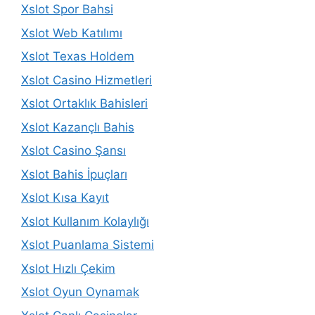
Xslot Spor Bahsi
Xslot Web Katılımı
Xslot Texas Holdem
Xslot Casino Hizmetleri
Xslot Ortaklık Bahisleri
Xslot Kazançlı Bahis
Xslot Casino Şansı
Xslot Bahis İpuçları
Xslot Kısa Kayıt
Xslot Kullanım Kolaylığı
Xslot Puanlama Sistemi
Xslot Hızlı Çekim
Xslot Oyun Oynamak