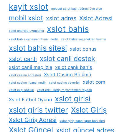
kayit xslot
mevcut xslot kayıt süreci üye olun
mobil xslot
xslot adres
Xslot Adresi
xslot bahis
xslot android uygulama
xslot bahis oynama i̇htimali nedir
xslot bahis seçenekleri lisansı
xslot bahis sitesi
xslot bonus
xslot canli destek
xslot canli
xslot canli maç izle
xslot canlı bahis
Xslot Casino Bölümü
xslot casino adresleri
xslot com
xslot casino lisansı nedir
xslot casino severler
xslot ekşi sözlük
xslot etkili i̇letişim yöntemleri faydalı
xslot girisi
Xslot Futbol Oyunu
xslot giris twitter
Xslot Giriş
Xslot Giriş Adresi
xslot giriş sanal spor bahisleri
Xslot Güncel
xslot güncel adres