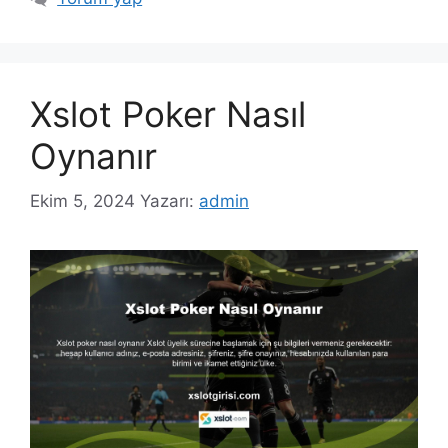
Xslot Poker Nasıl
Oynanır
Ekim 5, 2024
Yazarı:
admin