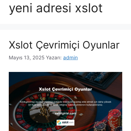
yeni adresi xslot
Xslot Çevrimiçi Oyunlar
Mayıs 13, 2025
Yazarı:
admin