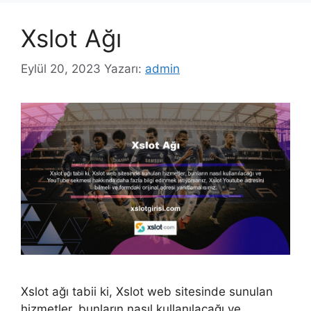
Xslot Ağı
Eylül 20, 2023
Yazarı:
admin
Xslot ağı tabii ki, Xslot web sitesinde sunulan
hizmetler, bunların nasıl kullanılacağı ve