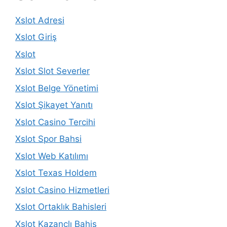
Xslot Adresi
Xslot Giriş
Xslot
Xslot Slot Severler
Xslot Belge Yönetimi
Xslot Şikayet Yanıtı
Xslot Casino Tercihi
Xslot Spor Bahsi
Xslot Web Katılımı
Xslot Texas Holdem
Xslot Casino Hizmetleri
Xslot Ortaklık Bahisleri
Xslot Kazançlı Bahis