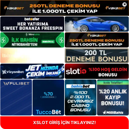
×
XSLOT GİRİŞ İÇİN TIKLAYINIZ!