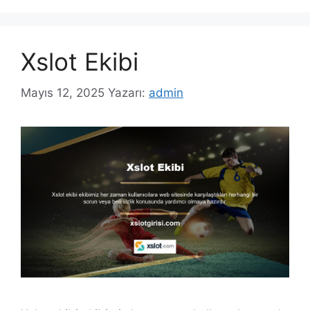
Xslot Ekibi
Mayıs 12, 2025
Yazarı:
admin