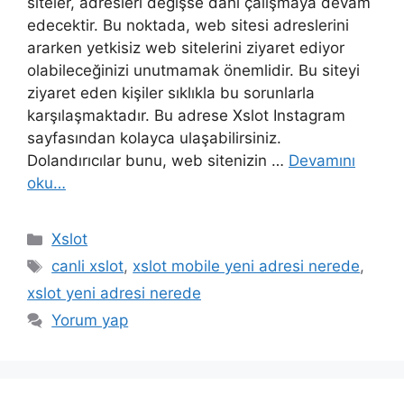
siteler, adresleri değişse dahi çalışmaya devam
edecektir. Bu noktada, web sitesi adreslerini
ararken yetkisiz web sitelerini ziyaret ediyor
olabileceğinizi unutmamak önemlidir. Bu siteyi
ziyaret eden kişiler sıklıkla bu sorunlarla
karşılaşmaktadır. Bu adrese Xslot Instagram
sayfasından kolayca ulaşabilirsiniz.
Dolandırıcılar bunu, web sitenizin …
Devamını
oku…
Kategoriler
Xslot
Etiketler
canli xslot
,
xslot mobile yeni adresi nerede
,
xslot yeni adresi nerede
Yorum yap