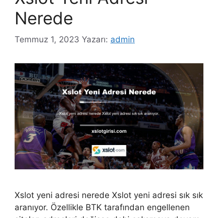
Nerede
Temmuz 1, 2023
Yazarı:
admin
Xslot yeni adresi nerede Xslot yeni adresi sık sık
aranıyor. Özellikle BTK tarafından engellenen