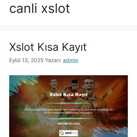
canli xslot
Xslot Kısa Kayıt
Eylül 13, 2025
Yazarı:
admin