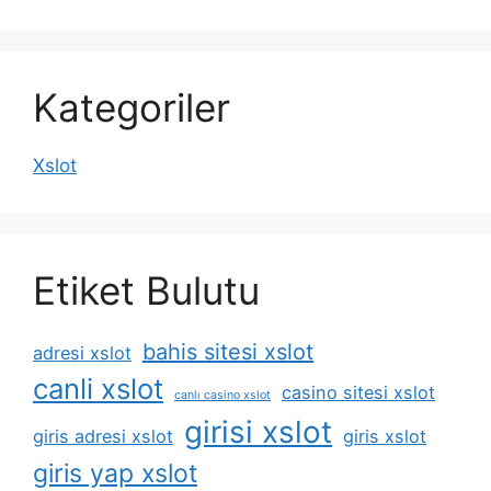
Kategoriler
Xslot
Etiket Bulutu
bahis sitesi xslot
adresi xslot
canli xslot
casino sitesi xslot
canlı casino xslot
girisi xslot
giris adresi xslot
giris xslot
giris yap xslot