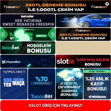
×
XSLOT GİRİŞ İÇİN TIKLAYINIZ!