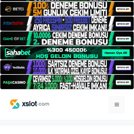
İçeriğe
atla
Menü