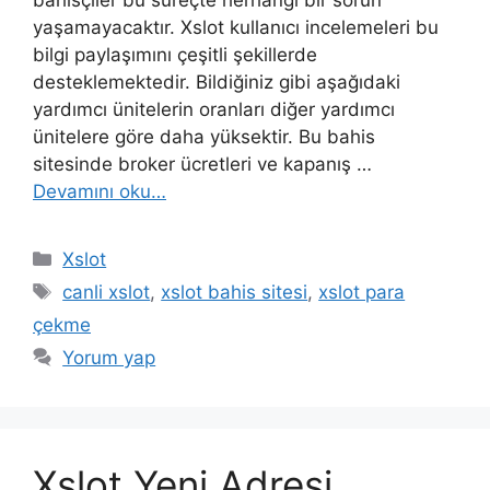
yaşamayacaktır. Xslot kullanıcı incelemeleri bu
bilgi paylaşımını çeşitli şekillerde
desteklemektedir. Bildiğiniz gibi aşağıdaki
yardımcı ünitelerin oranları diğer yardımcı
ünitelere göre daha yüksektir. Bu bahis
sitesinde broker ücretleri ve kapanış …
Devamını oku…
Kategoriler
Xslot
Etiketler
canli xslot
,
xslot bahis sitesi
,
xslot para
çekme
Yorum yap
Xslot Yeni Adresi