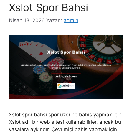
Xslot Spor Bahsi
Nisan 13, 2026
Yazarı:
admin
Xslot spor bahsi spor üzerine bahis yapmak için
Xslot adlı bir web sitesi kullanabilirler, ancak bu
yasalara aykırıdır. Çevrimiçi bahis yapmak için