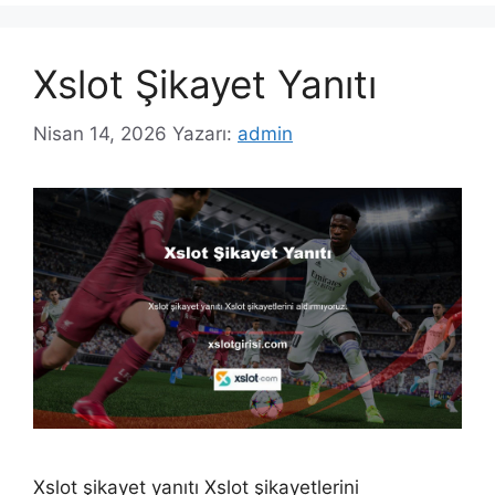
Xslot Şikayet Yanıtı
Nisan 14, 2026
Yazarı:
admin
Xslot şikayet yanıtı Xslot şikayetlerini