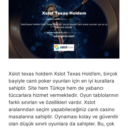
Xslot texas holdem Xslot Texas Hold’em, birçok
bayiyle canlı poker oyunları için en iyi kurallara
sahiptir. Site hem Türkçe hem de yabancı
tüccarlara hizmet vermektedir. Oyun tablolarının
farklı sınırları ve özellikleri vardır. Xslot
aralarından seçim yapabileceğiniz canlı casino
masalarına sahiptir. Oynaması kolay ve güvenilir
olan düşük sınırlı oyunlara da sahipler. Bu, çok