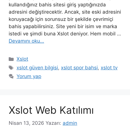
kullandığınız bahis sitesi giriş yaptığınızda
adresini değiştirecektir. Ancak, site eski adresini
koruyacağı için sorunsuz bir şekilde çevrimiçi
bahis yapabilirsiniz. Site yeni bir isim ve marka
istedi ve şimdi buna Xslot deniyor. Hem mobil …
Devamını oku…
Kategoriler
Xslot
Etiketler
xslot güven bilgisi
,
xslot spor bahsi
,
xslot tv
Yorum yap
Xslot Web Katılımı
Nisan 13, 2026
Yazarı:
admin