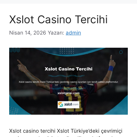
Xslot Casino Tercihi
Nisan 14, 2026
Yazarı:
admin
Xslot casino tercihi Xslot Türkiye’deki çevrimiçi