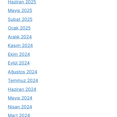
Haziran 2025
Mayıs 2025
Şubat 2025
Ocak 2025
Aralık 2024
Kasım 2024
Ekim 2024
Eylül 2024
Ağustos 2024
Temmuz 2024
Haziran 2024
Mayıs 2024
Nisan 2024
Mart 2024