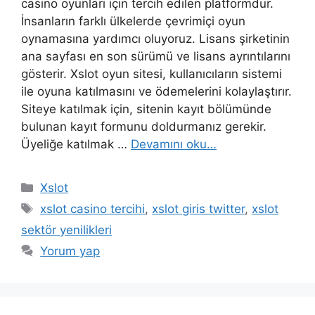
casino oyunları için tercih edilen platformdur.
İnsanların farklı ülkelerde çevrimiçi oyun
oynamasına yardımcı oluyoruz. Lisans şirketinin
ana sayfası en son sürümü ve lisans ayrıntılarını
gösterir. Xslot oyun sitesi, kullanıcıların sistemi
ile oyuna katılmasını ve ödemelerini kolaylaştırır.
Siteye katılmak için, sitenin kayıt bölümünde
bulunan kayıt formunu doldurmanız gerekir.
Üyeliğe katılmak …
Devamını oku…
Kategoriler
Xslot
Etiketler
xslot casino tercihi
,
xslot giris twitter
,
xslot
sektör yenilikleri
Yorum yap