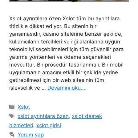
Xslot ayrıntılara özen Xslot tüm bu ayrıntılara
titizlikle dikkat ediyor. Bu sitenin bir
yansımasıdır, casino sitelerine benzer şekilde,
kullanıcıların tercihleri ​​ve ilgi alanlarına uygun
teknolojiyi seçebilmeleri için tüm güvenilir para
yatırma yöntemleri ve ödeme seçenekleri
mevcuttur. Bir prosedür tasarlanmalı. Bir mobil
uygulamanın amacını etkili bir şekilde yerine
getirebilmesi için bir web sitesinin tüm
işlevsellik ve …
Devamını oku…
Kategoriler
Xslot
Etiketler
xslot ayrıntılara özen
,
xslot destek
hizmetleri
,
xslot girisi
Yorum yap