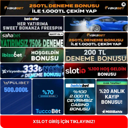
×
XSLOT GİRİŞ İÇİN TIKLAYINIZ!