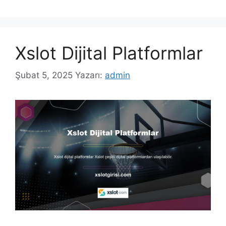
Xslot Dijital Platformlar
Şubat 5, 2025
Yazarı:
admin