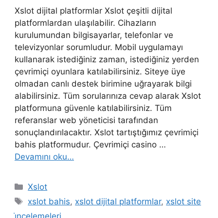
Xslot dijital platformlar Xslot çeşitli dijital
platformlardan ulaşılabilir. Cihazların
kurulumundan bilgisayarlar, telefonlar ve
televizyonlar sorumludur. Mobil uygulamayı
kullanarak istediğiniz zaman, istediğiniz yerden
çevrimiçi oyunlara katılabilirsiniz. Siteye üye
olmadan canlı destek birimine uğrayarak bilgi
alabilirsiniz. Tüm sorularınıza cevap alarak Xslot
platformuna güvenle katılabilirsiniz. Tüm
referanslar web yöneticisi tarafından
sonuçlandırılacaktır. Xslot tartıştığımız çevrimiçi
bahis platformudur. Çevrimiçi casino …
Devamını oku…
Kategoriler
Xslot
Etiketler
xslot bahis
,
xslot dijital platformlar
,
xslot site
i̇ncelemeleri