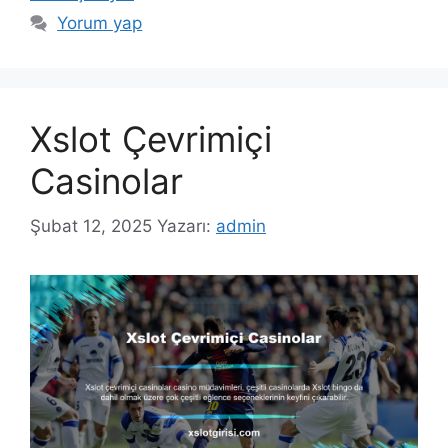
Yorum yap
Xslot Çevrimiçi
Casinolar
Şubat 12, 2025
Yazarı:
admin