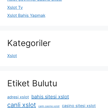
Xslot Tv
Xslot Bahis Yapmak
Kategoriler
Xslot
Etiket Bulutu
bahis sitesi xslot
adresi xslot
canli xslot
casino sitesi xslot
canlı casino xslot