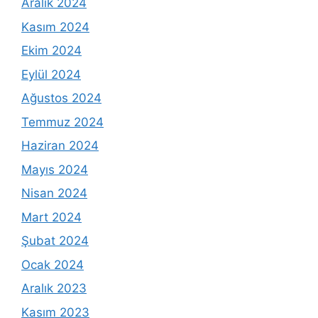
Aralık 2024
Kasım 2024
Ekim 2024
Eylül 2024
Ağustos 2024
Temmuz 2024
Haziran 2024
Mayıs 2024
Nisan 2024
Mart 2024
Şubat 2024
Ocak 2024
Aralık 2023
Kasım 2023