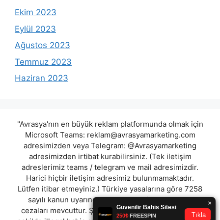
Ekim 2023
Eylül 2023
Ağustos 2023
Temmuz 2023
Haziran 2023
"Avrasya'nın en büyük reklam platformunda olmak için
Microsoft Teams:
reklam@avrasyamarketing.com
adresimizden veya Telegram: @Avrasyamarketing
adresimizden irtibat kurabilirsiniz. (Tek iletişim
adreslerimiz teams / telegram ve mail adresimizdir.
Harici hiçbir iletişim adresimiz bulunmamaktadır.
Lütfen itibar etmeyiniz.) Türkiye yasalarına göre 7258
sayılı kanun uyarınca yasa dışı bahis oynamanın
cezaları mevcuttur. Şu an bulunduğunuz site hiç bir