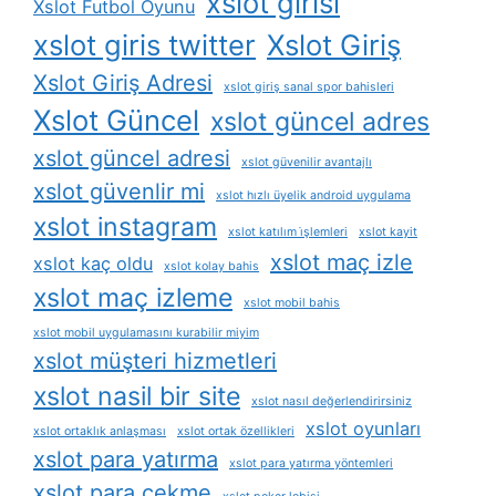
xslot girisi
Xslot Futbol Oyunu
xslot giris twitter
Xslot Giriş
Xslot Giriş Adresi
xslot giriş sanal spor bahisleri
Xslot Güncel
xslot güncel adres
xslot güncel adresi
xslot güvenilir avantajlı
xslot güvenlir mi
xslot hızlı üyelik android uygulama
xslot instagram
xslot katılım i̇şlemleri
xslot kayit
xslot maç izle
xslot kaç oldu
xslot kolay bahis
xslot maç izleme
xslot mobil bahis
xslot mobil uygulamasını kurabilir miyim
xslot müşteri hizmetleri
xslot nasil bir site
xslot nasıl değerlendirirsiniz
xslot oyunları
xslot ortaklık anlaşması
xslot ortak özellikleri
xslot para yatırma
xslot para yatırma yöntemleri
xslot para çekme