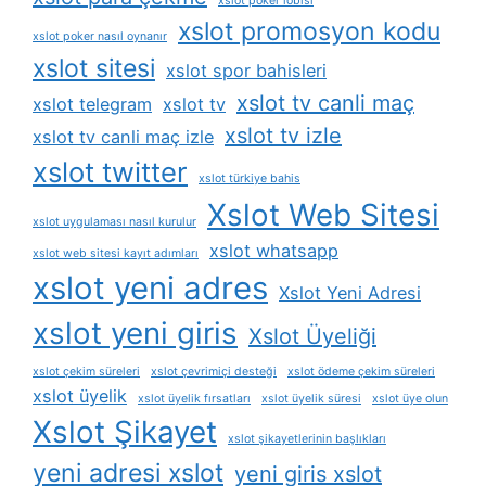
xslot poker lobisi
xslot promosyon kodu
xslot poker nasıl oynanır
xslot sitesi
xslot spor bahisleri
xslot tv canli maç
xslot telegram
xslot tv
xslot tv izle
xslot tv canli maç izle
xslot twitter
xslot türkiye bahis
Xslot Web Sitesi
xslot uygulaması nasıl kurulur
xslot whatsapp
xslot web sitesi kayıt adımları
xslot yeni adres
Xslot Yeni Adresi
xslot yeni giris
Xslot Üyeliği
xslot çekim süreleri
xslot çevrimiçi desteği
xslot ödeme çekim süreleri
xslot üyelik
xslot üyelik fırsatları
xslot üyelik süresi
xslot üye olun
Xslot Şikayet
xslot şikayetlerinin başlıkları
yeni adresi xslot
yeni giris xslot