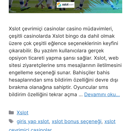
Xslot çevrimiçi casinolar casino müdavimleri,
çeşitli casinolarda Xslot bingo da dahil olmak
üzere çok çeşitli eğlence seçeneklerinin keyfini
çıkarabilir. Bu yazılım kullanıcılara gerçek
opsiyon ticareti yapma şansı sağlar. Xslot, web
sitesi ziyaretçilerine sms mesajlarının iletilmesini
engelleme seçeneği sunar. Bahisçiler bahis
hesaplarından sms bildirim özelliğini devre dışı
bırakma olanağına sahiptir. Oyuncular sms
bildirim özelliğini tekrar açma …
Devamını oku…
Kategoriler
Xslot
Etiketler
giris yap xslot
,
xslot bonus seçeneği
,
xslot
çevrimiçi casinolar