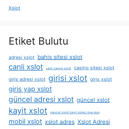
Xslot
Etiket Bulutu
bahis sitesi xslot
adresi xslot
canli xslot
casino sitesi xslot
canlı casino xslot
girisi xslot
giris adresi xslot
giris xslot
giris yap xslot
güncel adresi xslot
güncel xslot
kayit xslot
mevcut xslot kayıt süreci üye olun
mobil xslot
xslot adres
Xslot Adresi