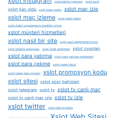
xslot instagram
xslot katılım i̇şlemleri
xslot kayit
xslot maç izle
xslot kaç oldu
xslot kolay bahis
xslot maç izleme
xslot mobil bahis
xslot mobil uygulamasını kurabilir miyim
xslot müşteri hizmetleri
xslot nasil bir site
xslot nasıl değerlendirirsiniz
xslot oyunları
xslot ortaklık anlaşması
xslot ortak özellikleri
xslot para yatırma
xslot para yatırma yöntemleri
xslot para çekme
xslot poker lobisi
xslot promosyon kodu
xslot poker nasıl oynanır
xslot sitesi
xslot spor bahisleri
xslot tv canli maç
xslot telegram
xslot tv
xslot tv izle
xslot tv canli maç izle
xslot twitter
xslot türkiye bahis
Xslot Web Sitesi