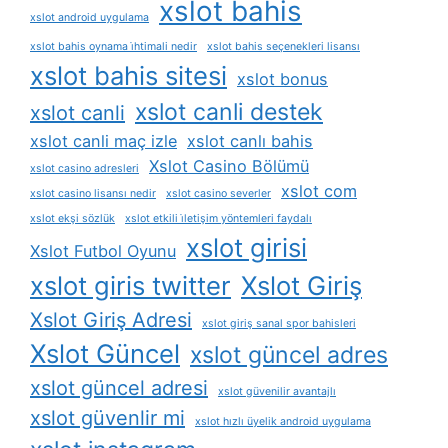
xslot bahis
xslot android uygulama
xslot bahis oynama i̇htimali nedir
xslot bahis seçenekleri lisansı
xslot bahis sitesi
xslot bonus
xslot canli destek
xslot canli
xslot canli maç izle
xslot canlı bahis
Xslot Casino Bölümü
xslot casino adresleri
xslot com
xslot casino lisansı nedir
xslot casino severler
xslot ekşi sözlük
xslot etkili i̇letişim yöntemleri faydalı
xslot girisi
Xslot Futbol Oyunu
xslot giris twitter
Xslot Giriş
Xslot Giriş Adresi
xslot giriş sanal spor bahisleri
Xslot Güncel
xslot güncel adres
xslot güncel adresi
xslot güvenilir avantajlı
xslot güvenlir mi
xslot hızlı üyelik android uygulama