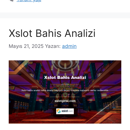
Xslot Bahis Analizi
Mayıs 21, 2025
Yazarı:
admin