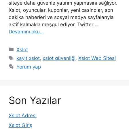
siteye daha güvenle yatırım yapmasını sağlıyor.
Xslot, oyuncuları kuponlar, yeni casinolar, son
dakika haberleri ve sosyal medya sayfalarıyla
aktif kalmakla meşgul ediyor. Twitter …
Devamını oku…
Kategoriler
Xslot
Etiketler
kayit xslot
,
xslot güvenliği
,
Xslot Web Sitesi
Yorum yap
Son Yazılar
Xslot Adresi
Xslot Giriş