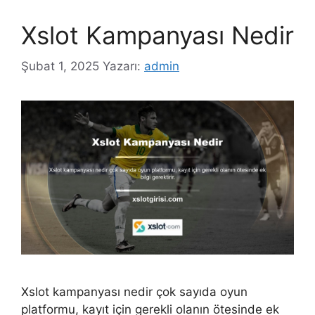
Xslot Kampanyası Nedir
Şubat 1, 2025
Yazarı:
admin
Xslot kampanyası nedir çok sayıda oyun
platformu, kayıt için gerekli olanın ötesinde ek