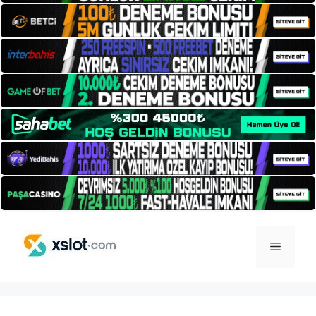
İçeriğe
atla
Menü