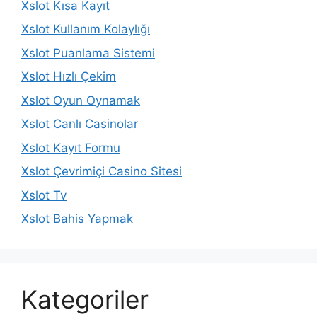
Xslot Kısa Kayıt
Xslot Kullanım Kolaylığı
Xslot Puanlama Sistemi
Xslot Hızlı Çekim
Xslot Oyun Oynamak
Xslot Canlı Casinolar
Xslot Kayıt Formu
Xslot Çevrimiçi Casino Sitesi
Xslot Tv
Xslot Bahis Yapmak
Kategoriler