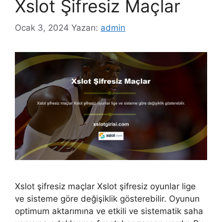
Xslot Şifresiz Maçlar
Ocak 3, 2024
Yazarı:
admin
Xslot şifresiz maçlar Xslot şifresiz oyunlar lige
ve sisteme göre değişiklik gösterebilir. Oyunun
optimum aktarımına ve etkili ve sistematik saha