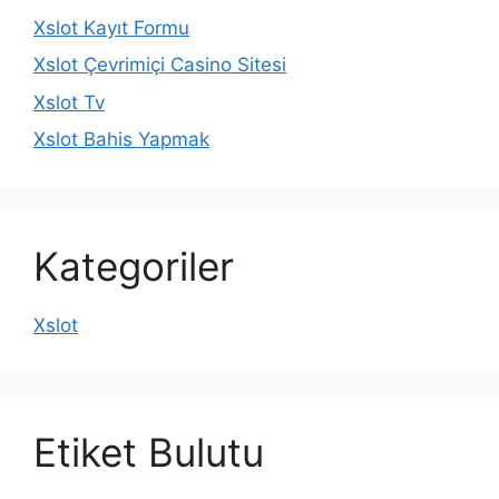
Xslot Kayıt Formu
Xslot Çevrimiçi Casino Sitesi
Xslot Tv
Xslot Bahis Yapmak
Kategoriler
Xslot
Etiket Bulutu