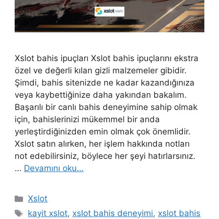
Xslot bahis ipuçları Xslot bahis ipuçlarını ekstra
özel ve değerli kılan gizli malzemeler gibidir.
Şimdi, bahis sitenizde ne kadar kazandığınıza
veya kaybettiğinize daha yakından bakalım.
Başarılı bir canlı bahis deneyimine sahip olmak
için, bahislerinizi mükemmel bir anda
yerleştirdiğinizden emin olmak çok önemlidir.
Xslot satın alırken, her işlem hakkında notları
not edebilirsiniz, böylece her şeyi hatırlarsınız.
…
Devamını oku…
Kategoriler
Xslot
Etiketler
kayit xslot
,
xslot bahis deneyimi
,
xslot bahis