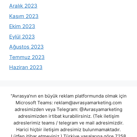
Aralık 2023
Kasım 2023
Ekim 2023
Eylül 2023
Ağustos 2023
Temmuz 2023
Haziran 2023
"Avrasya'nın en büyük reklam platformunda olmak için
Microsoft Teams:
reklam@avrasyamarketing.com
adresimizden veya Telegram: @Avrasyamarketing
adresimizden irtibat kurabilirsiniz. (Tek iletişim
adreslerimiz teams / telegram ve mail adresimizdir.
Harici hiçbir iletişim adresimiz bulunmamaktadır.
Lütfen itibar etmeyiniz.) Türkiye yasalarına göre 7258