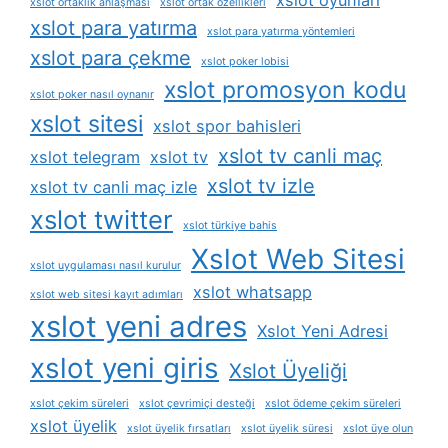
xslot oyunları
xslot ortaklık anlaşması
xslot ortak özellikleri
xslot para yatırma
xslot para yatırma yöntemleri
xslot para çekme
xslot poker lobisi
xslot promosyon kodu
xslot poker nasıl oynanır
xslot sitesi
xslot spor bahisleri
xslot tv canli maç
xslot telegram
xslot tv
xslot tv izle
xslot tv canli maç izle
xslot twitter
xslot türkiye bahis
Xslot Web Sitesi
xslot uygulaması nasıl kurulur
xslot whatsapp
xslot web sitesi kayıt adımları
xslot yeni adres
Xslot Yeni Adresi
xslot yeni giris
Xslot Üyeliği
xslot çekim süreleri
xslot çevrimiçi desteği
xslot ödeme çekim süreleri
xslot üyelik
xslot üyelik fırsatları
xslot üyelik süresi
xslot üye olun