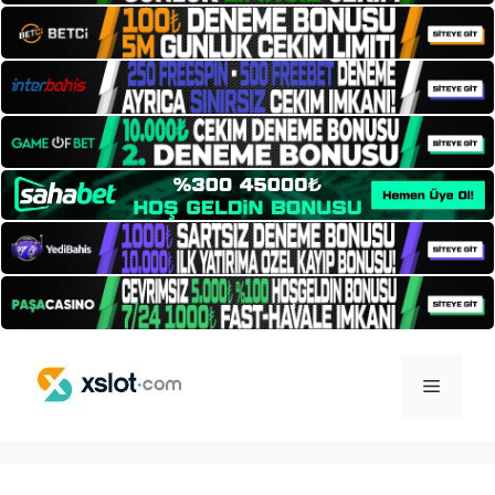
İçeriğe
atla
Menü