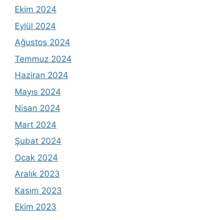
Ekim 2024
Eylül 2024
Ağustos 2024
Temmuz 2024
Haziran 2024
Mayıs 2024
Nisan 2024
Mart 2024
Şubat 2024
Ocak 2024
Aralık 2023
Kasım 2023
Ekim 2023