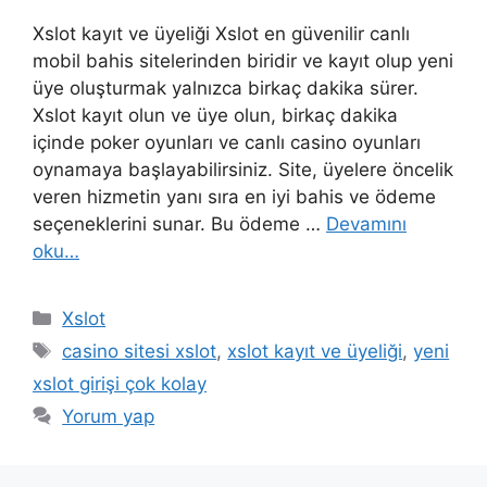
Xslot kayıt ve üyeliği Xslot en güvenilir canlı
mobil bahis sitelerinden biridir ve kayıt olup yeni
üye oluşturmak yalnızca birkaç dakika sürer.
Xslot kayıt olun ve üye olun, birkaç dakika
içinde poker oyunları ve canlı casino oyunları
oynamaya başlayabilirsiniz. Site, üyelere öncelik
veren hizmetin yanı sıra en iyi bahis ve ödeme
seçeneklerini sunar. Bu ödeme …
Devamını
oku…
Kategoriler
Xslot
Etiketler
casino sitesi xslot
,
xslot kayıt ve üyeliği
,
yeni
xslot girişi çok kolay
Yorum yap