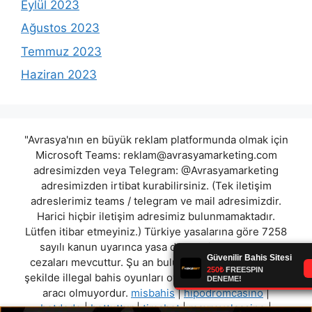
Eylül 2023
Ağustos 2023
Temmuz 2023
Haziran 2023
"Avrasya'nın en büyük reklam platformunda olmak için
Microsoft Teams:
reklam@avrasyamarketing.com
adresimizden veya Telegram: @Avrasyamarketing
adresimizden irtibat kurabilirsiniz. (Tek iletişim
adreslerimiz teams / telegram ve mail adresimizdir.
Harici hiçbir iletişim adresimiz bulunmamaktadır.
Lütfen itibar etmeyiniz.) Türkiye yasalarına göre 7258
sayılı kanun uyarınca yasa dışı bahis oynamanın
cezaları mevcuttur. Şu an bulunduğunuz site hiç bir
şekilde illegal bahis oyunları oynatmıyor ve oynamaya
aracı olmuyordur.
misbahis
|
hipodromcasino
|
betdede
|
bettuttur
|
timabet
|
maxroyalcasino
|