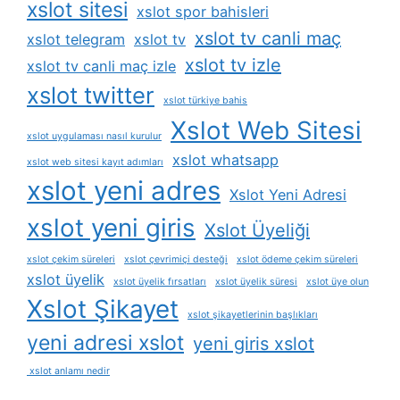
xslot sitesi
xslot spor bahisleri
xslot tv canli maç
xslot telegram
xslot tv
xslot tv izle
xslot tv canli maç izle
xslot twitter
xslot türkiye bahis
Xslot Web Sitesi
xslot uygulaması nasıl kurulur
xslot whatsapp
xslot web sitesi kayıt adımları
xslot yeni adres
Xslot Yeni Adresi
xslot yeni giris
Xslot Üyeliği
xslot çekim süreleri
xslot çevrimiçi desteği
xslot ödeme çekim süreleri
xslot üyelik
xslot üyelik fırsatları
xslot üyelik süresi
xslot üye olun
Xslot Şikayet
xslot şikayetlerinin başlıkları
yeni adresi xslot
yeni giris xslot
xslot anlamı nedir