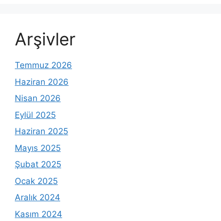
Arşivler
Temmuz 2026
Haziran 2026
Nisan 2026
Eylül 2025
Haziran 2025
Mayıs 2025
Şubat 2025
Ocak 2025
Aralık 2024
Kasım 2024