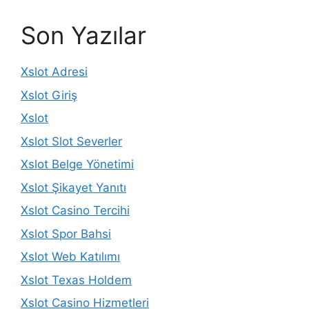
Son Yazılar
Xslot Adresi
Xslot Giriş
Xslot
Xslot Slot Severler
Xslot Belge Yönetimi
Xslot Şikayet Yanıtı
Xslot Casino Tercihi
Xslot Spor Bahsi
Xslot Web Katılımı
Xslot Texas Holdem
Xslot Casino Hizmetleri