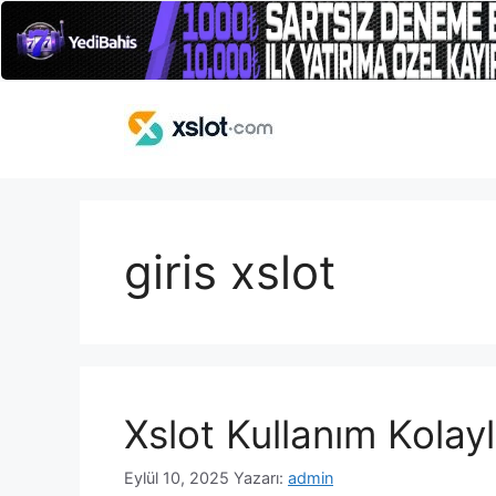
İçeriğe
atla
giris xslot
Xslot Kullanım Kolayl
Eylül 10, 2025
Yazarı:
admin