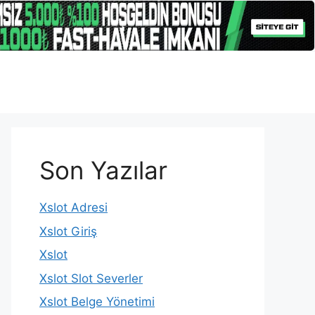
Son Yazılar
Xslot Adresi
Xslot Giriş
Xslot
Xslot Slot Severler
Xslot Belge Yönetimi