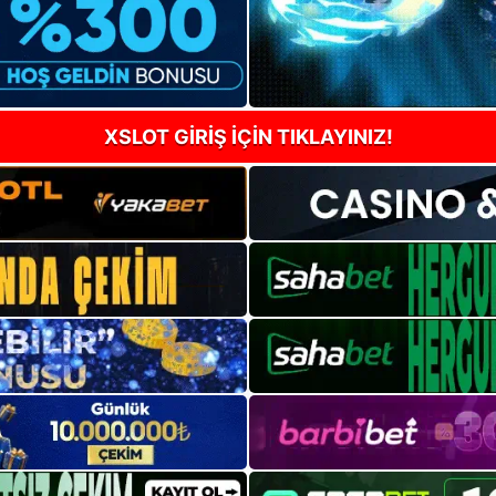
XSLOT GİRİŞ İÇİN TIKLAYINIZ!