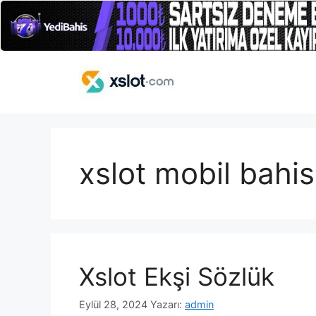
İçeriğe
atla
xslot mobil bahis
Xslot Ekşi Sözlük
Eylül 28, 2024
Yazarı:
admin