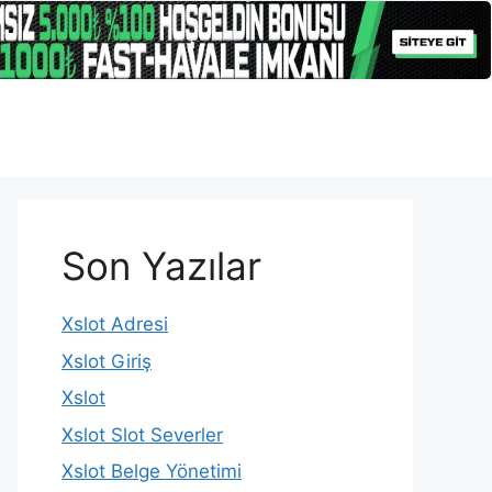
Son Yazılar
Xslot Adresi
Xslot Giriş
Xslot
Xslot Slot Severler
Xslot Belge Yönetimi