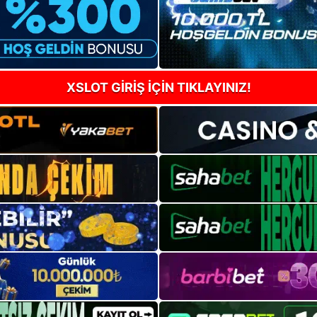
XSLOT GİRİŞ İÇİN TIKLAYINIZ!