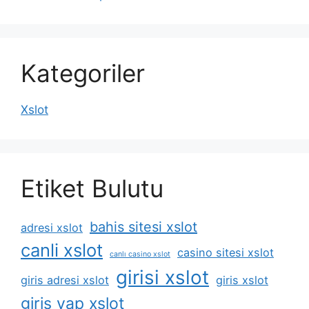
Kategoriler
Xslot
Etiket Bulutu
bahis sitesi xslot
adresi xslot
canli xslot
casino sitesi xslot
canlı casino xslot
girisi xslot
giris adresi xslot
giris xslot
giris yap xslot