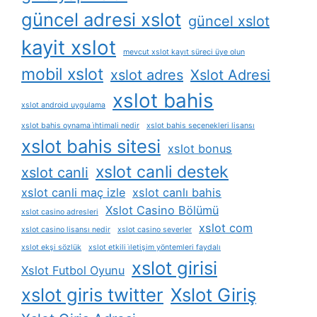
güncel adresi xslot
güncel xslot
kayit xslot
mevcut xslot kayıt süreci üye olun
mobil xslot
xslot adres
Xslot Adresi
xslot bahis
xslot android uygulama
xslot bahis oynama i̇htimali nedir
xslot bahis seçenekleri lisansı
xslot bahis sitesi
xslot bonus
xslot canli destek
xslot canli
xslot canli maç izle
xslot canlı bahis
Xslot Casino Bölümü
xslot casino adresleri
xslot com
xslot casino lisansı nedir
xslot casino severler
xslot ekşi sözlük
xslot etkili i̇letişim yöntemleri faydalı
xslot girisi
Xslot Futbol Oyunu
xslot giris twitter
Xslot Giriş