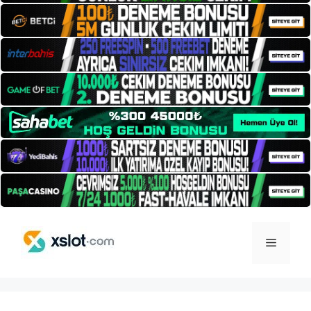
İçeriğe
atla
Menü