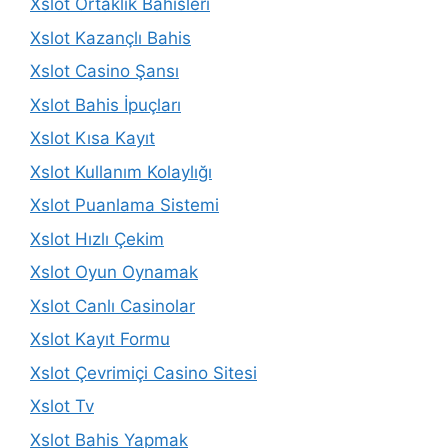
Xslot Ortaklık Bahisleri
Xslot Kazançlı Bahis
Xslot Casino Şansı
Xslot Bahis İpuçları
Xslot Kısa Kayıt
Xslot Kullanım Kolaylığı
Xslot Puanlama Sistemi
Xslot Hızlı Çekim
Xslot Oyun Oynamak
Xslot Canlı Casinolar
Xslot Kayıt Formu
Xslot Çevrimiçi Casino Sitesi
Xslot Tv
Xslot Bahis Yapmak