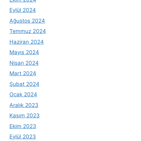
Eylül 2024
Ağustos 2024
Temmuz 2024
Haziran 2024
Mayıs 2024
Nisan 2024
Mart 2024
Şubat 2024
Ocak 2024
Aralık 2023
Kasım 2023
Ekim 2023
Eylül 2023