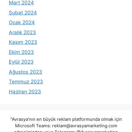
Mart 2024
Şubat 2024
Ocak 2024
Aralık 2023
Kasım 2023
Ekim 2023
Eylül 2023
Ağustos 2023
Temmuz 2023
Haziran 2023
"Avrasya'nın en büyük reklam platformunda olmak için
Microsoft Teams:
reklam@avrasyamarketing.com