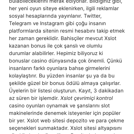
bulabileceklerini merak ediyorlar. Bildiğiniz gibi,
her yeni oyun siteye eklenirken, ilgili reklamlar
sosyal hesaplarında yayınlanır. Twitter,
Telegram ve Instagram gibi çoğu insanın
platformlarda sitenin resmi hesabını takip etmek
her zaman gereklidir. Bahisçiler mevcut Xslot
kazanan bonus ile çok şanslı ve olumlu
durumlar alabilirler. Hepimiz biliyoruz ki
bonuslar casino dünyasında çok önemli. Çünkü
insanların farklı oyunlara bahse girmelerini
kolaylaştırır. Bu yüzden insanlar şu ya da bu
şekilde güzel bir bonus ödülü almaya çalışırlar.
Üyelerin bir listesi oluşturun. Kayıt, 3 dakikadan
az süren bir işlemdir.
Xslot çevrimiçi kontrol
casino oyunları oynamak ve şanslarını slot
makinelerinde denemek isteyenler için popüler
bir yer. Xslot web sitesi depozito ve para çekme
seçenekleri sunmaktadır. Xslot sitesi altyapısını