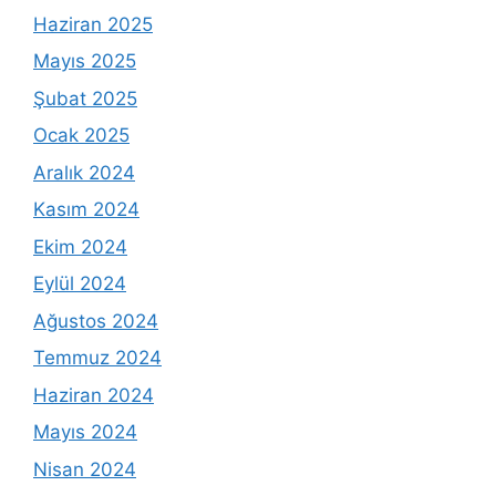
Haziran 2025
Mayıs 2025
Şubat 2025
Ocak 2025
Aralık 2024
Kasım 2024
Ekim 2024
Eylül 2024
Ağustos 2024
Temmuz 2024
Haziran 2024
Mayıs 2024
Nisan 2024