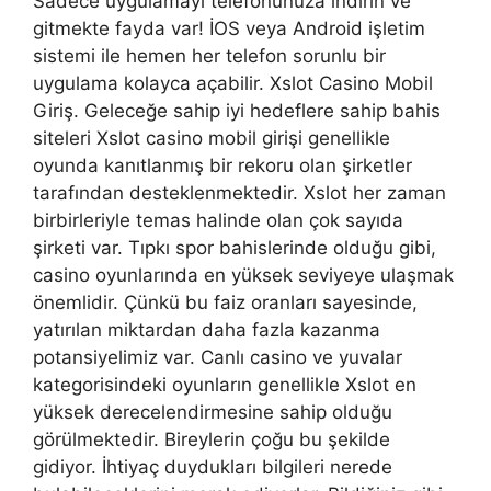
Sadece uygulamayı telefonunuza indirin ve
gitmekte fayda var! İOS veya Android işletim
sistemi ile hemen her telefon sorunlu bir
uygulama kolayca açabilir. Xslot Casino Mobil
Giriş. Geleceğe sahip iyi hedeflere sahip bahis
siteleri Xslot casino mobil girişi genellikle
oyunda kanıtlanmış bir rekoru olan şirketler
tarafından desteklenmektedir. Xslot her zaman
birbirleriyle temas halinde olan çok sayıda
şirketi var. Tıpkı spor bahislerinde olduğu gibi,
casino oyunlarında en yüksek seviyeye ulaşmak
önemlidir. Çünkü bu faiz oranları sayesinde,
yatırılan miktardan daha fazla kazanma
potansiyelimiz var. Canlı casino ve yuvalar
kategorisindeki oyunların genellikle Xslot en
yüksek derecelendirmesine sahip olduğu
görülmektedir. Bireylerin çoğu bu şekilde
gidiyor. İhtiyaç duydukları bilgileri nerede