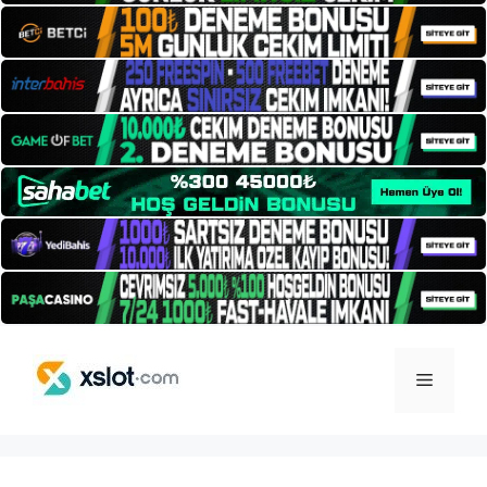
İçeriğe
atla
Menü