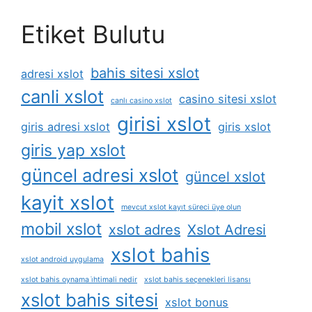
Etiket Bulutu
bahis sitesi xslot
adresi xslot
canli xslot
casino sitesi xslot
canlı casino xslot
girisi xslot
giris adresi xslot
giris xslot
giris yap xslot
güncel adresi xslot
güncel xslot
kayit xslot
mevcut xslot kayıt süreci üye olun
mobil xslot
xslot adres
Xslot Adresi
xslot bahis
xslot android uygulama
xslot bahis oynama i̇htimali nedir
xslot bahis seçenekleri lisansı
xslot bahis sitesi
xslot bonus