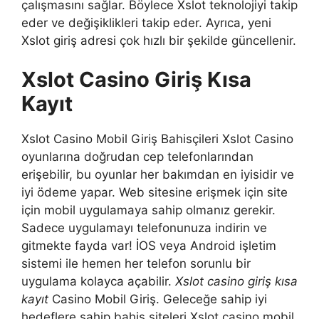
çalışmasını sağlar. Böylece Xslot teknolojiyi takip
eder ve değişiklikleri takip eder. Ayrıca, yeni
Xslot giriş adresi çok hızlı bir şekilde güncellenir.
Xslot Casino Giriş Kısa
Kayıt
Xslot Casino Mobil Giriş Bahisçileri Xslot Casino
oyunlarına doğrudan cep telefonlarından
erişebilir, bu oyunlar her bakımdan en iyisidir ve
iyi ödeme yapar. Web sitesine erişmek için site
için mobil uygulamaya sahip olmanız gerekir.
Sadece uygulamayı telefonunuza indirin ve
gitmekte fayda var! İOS veya Android işletim
sistemi ile hemen her telefon sorunlu bir
uygulama kolayca açabilir.
Xslot casino giriş kısa
kayıt
Casino Mobil Giriş. Geleceğe sahip iyi
hedeflere sahip bahis siteleri Xslot casino mobil