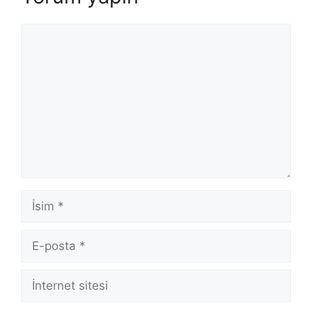
Yorum
İsim
E-
posta
İnternet
sitesi