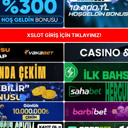
XSLOT GİRİŞ İÇİN TIKLAYINIZ!