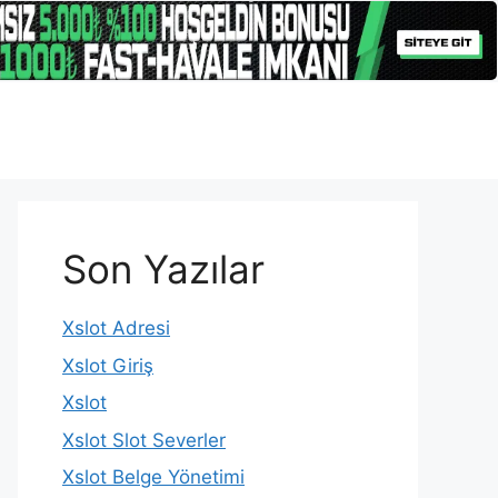
Son Yazılar
Xslot Adresi
Xslot Giriş
Xslot
Xslot Slot Severler
Xslot Belge Yönetimi