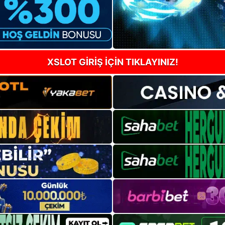
XSLOT GİRİŞ İÇİN TIKLAYINIZ!