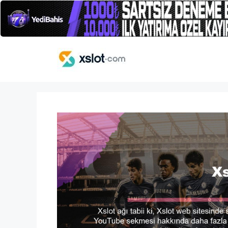
İçeriğe
atla