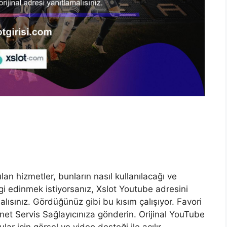
lan hizmetler, bunların nasıl kullanılacağı ve
i edinmek istiyorsanız, Xslot Youtube adresini
malısınız. Gördüğünüz gibi bu kısım çalışıyor. Favori
rnet Servis Sağlayıcınıza gönderin. Orijinal YouTube
ular için görsel ve video desteği ile açılır.