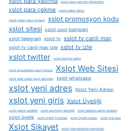
xslot para yatırma
xslot para yatırma yöntemleri
xslot para çekme
xslot poker lobisi
xslot promosyon kodu
xslot poker nasıl oynanır
xslot sitesi
xslot spor bahisleri
xslot tv canli maç
xslot telegram
xslot tv
xslot tv izle
xslot tv canli maç izle
xslot twitter
xslot türkiye bahis
Xslot Web Sitesi
xslot uygulaması nasıl kurulur
xslot whatsapp
xslot web sitesi kayıt adımları
xslot yeni adres
Xslot Yeni Adresi
xslot yeni giris
Xslot Üyeliği
xslot çekim süreleri
xslot çevrimiçi desteği
xslot ödeme çekim süreleri
xslot üyelik
xslot üyelik fırsatları
xslot üyelik süresi
xslot üye olun
Xslot Şikayet
xslot şikayetlerinin başlıkları