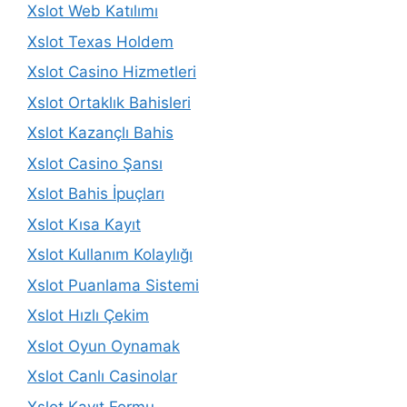
Xslot Web Katılımı
Xslot Texas Holdem
Xslot Casino Hizmetleri
Xslot Ortaklık Bahisleri
Xslot Kazançlı Bahis
Xslot Casino Şansı
Xslot Bahis İpuçları
Xslot Kısa Kayıt
Xslot Kullanım Kolaylığı
Xslot Puanlama Sistemi
Xslot Hızlı Çekim
Xslot Oyun Oynamak
Xslot Canlı Casinolar
Xslot Kayıt Formu