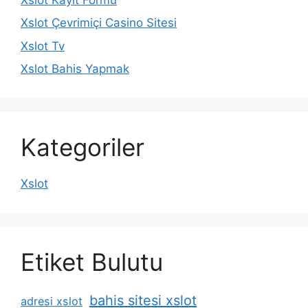
Xslot Çevrimiçi Casino Sitesi
Xslot Tv
Xslot Bahis Yapmak
Kategoriler
Xslot
Etiket Bulutu
bahis sitesi xslot
adresi xslot