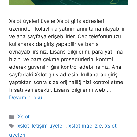
Xslot üyeleri üyeler Xslot giriş adresleri
üzerinden kolaylıkla yatırımlarını tamamlayabilir
ve ana sayfaya erişebilirler. Cep telefonunuzu
kullanarak da giriş yapabilir ve bahis
oynayabilirsiniz. Lisans bilgilerini, para yatırma
hızını ve para çekme prosedürlerini kontrol
ederek güvenilirliğini kontrol edebilirsiniz. Ana
sayfadaki Xslot giriş adresini kullanarak giriş
yaptıktan sonra size orijinalliğinizi kontrol etme
fırsatı verilecektir. Lisans bilgilerini web …
Devamını oku…
Kategoriler
Xslot
Etiketler
xslot i̇letişim üyeleri
,
xslot maç izle
,
xslot
üyeleri