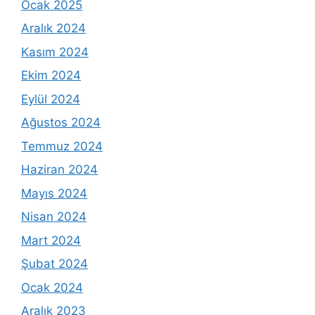
Ocak 2025
Aralık 2024
Kasım 2024
Ekim 2024
Eylül 2024
Ağustos 2024
Temmuz 2024
Haziran 2024
Mayıs 2024
Nisan 2024
Mart 2024
Şubat 2024
Ocak 2024
Aralık 2023