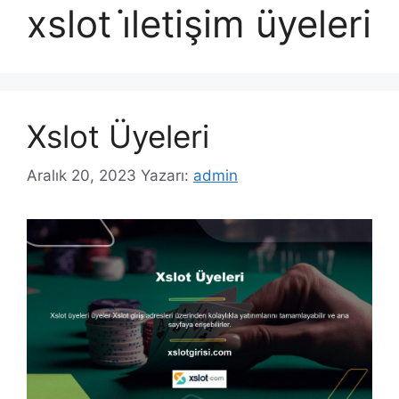
xslot i̇letişim üyeleri
Xslot Üyeleri
Aralık 20, 2023
Yazarı:
admin