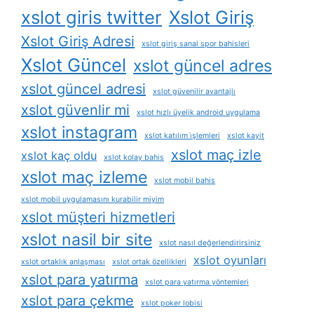
xslot giris twitter
Xslot Giriş
Xslot Giriş Adresi
xslot giriş sanal spor bahisleri
Xslot Güncel
xslot güncel adres
xslot güncel adresi
xslot güvenilir avantajlı
xslot güvenlir mi
xslot hızlı üyelik android uygulama
xslot instagram
xslot katılım i̇şlemleri
xslot kayit
xslot maç izle
xslot kaç oldu
xslot kolay bahis
xslot maç izleme
xslot mobil bahis
xslot mobil uygulamasını kurabilir miyim
xslot müşteri hizmetleri
xslot nasil bir site
xslot nasıl değerlendirirsiniz
xslot oyunları
xslot ortaklık anlaşması
xslot ortak özellikleri
xslot para yatırma
xslot para yatırma yöntemleri
xslot para çekme
xslot poker lobisi