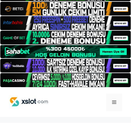
İçeriğe
atla
Menü