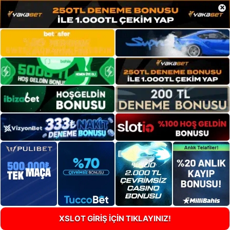
×
XSLOT GİRİŞ İÇİN TIKLAYINIZ!