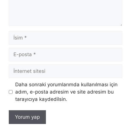
İsim
E-
posta
İnternet
sitesi
Daha sonraki yorumlarımda kullanılması için
adım, e-posta adresim ve site adresim bu
tarayıcıya kaydedilsin.