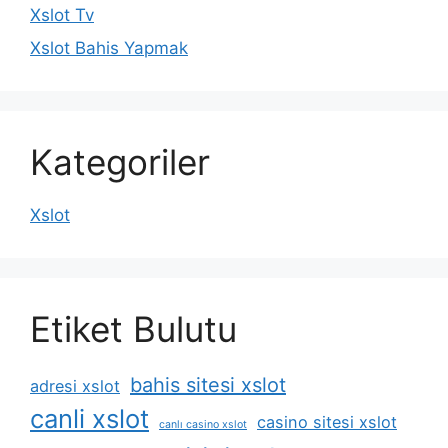
Xslot Tv
Xslot Bahis Yapmak
Kategoriler
Xslot
Etiket Bulutu
bahis sitesi xslot
adresi xslot
canli xslot
casino sitesi xslot
canlı casino xslot