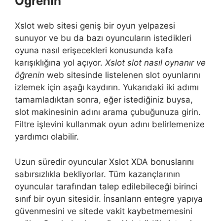
Öğrenin
Xslot web sitesi geniş bir oyun yelpazesi
sunuyor ve bu da bazı oyuncuların istedikleri
oyuna nasıl erişecekleri konusunda kafa
karışıklığına yol açıyor.
Xslot slot nasıl oynanır ve
öğrenin
web sitesinde listelenen slot oyunlarını
izlemek için aşağı kaydırın. Yukarıdaki iki adımı
tamamladıktan sonra, eğer istediğiniz buysa,
slot makinesinin adını arama çubuğunuza girin.
Filtre işlevini kullanmak oyun adını belirlemenize
yardımcı olabilir.
Uzun süredir oyuncular Xslot XDA bonuslarını
sabırsızlıkla bekliyorlar. Tüm kazançlarının
oyuncular tarafından talep edilebileceği birinci
sınıf bir oyun sitesidir. İnsanların entegre yapıya
güvenmesini ve sitede vakit kaybetmemesini