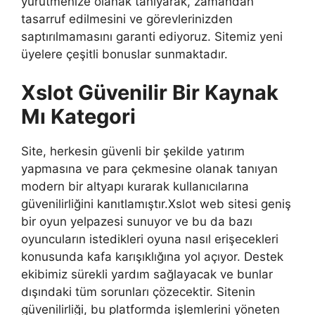
yürütmenize olanak tanıyarak, zamandan
tasarruf edilmesini ve görevlerinizden
saptırılmamasını garanti ediyoruz. Sitemiz yeni
üyelere çeşitli bonuslar sunmaktadır.
Xslot Güvenilir Bir Kaynak
Mı Kategori
Site, herkesin güvenli bir şekilde yatırım
yapmasına ve para çekmesine olanak tanıyan
modern bir altyapı kurarak kullanıcılarına
güvenilirliğini kanıtlamıştır.Xslot web sitesi geniş
bir oyun yelpazesi sunuyor ve bu da bazı
oyuncuların istedikleri oyuna nasıl erişecekleri
konusunda kafa karışıklığına yol açıyor. Destek
ekibimiz sürekli yardım sağlayacak ve bunlar
dışındaki tüm sorunları çözecektir. Sitenin
güvenilirliği, bu platformda işlemlerini yöneten