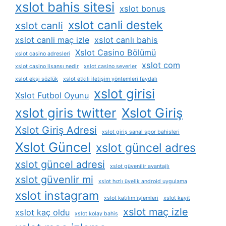
xslot bahis sitesi
xslot bonus
xslot canli destek
xslot canli
xslot canli maç izle
xslot canlı bahis
Xslot Casino Bölümü
xslot casino adresleri
xslot com
xslot casino lisansı nedir
xslot casino severler
xslot ekşi sözlük
xslot etkili i̇letişim yöntemleri faydalı
xslot girisi
Xslot Futbol Oyunu
xslot giris twitter
Xslot Giriş
Xslot Giriş Adresi
xslot giriş sanal spor bahisleri
Xslot Güncel
xslot güncel adres
xslot güncel adresi
xslot güvenilir avantajlı
xslot güvenlir mi
xslot hızlı üyelik android uygulama
xslot instagram
xslot katılım i̇şlemleri
xslot kayit
xslot maç izle
xslot kaç oldu
xslot kolay bahis