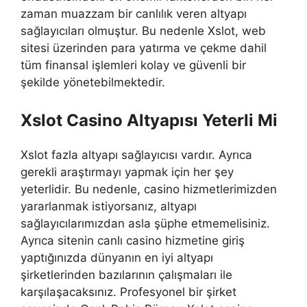
zaman muazzam bir canlılık veren altyapı
sağlayıcıları olmuştur. Bu nedenle Xslot, web
sitesi üzerinden para yatırma ve çekme dahil
tüm finansal işlemleri kolay ve güvenli bir
şekilde yönetebilmektedir.
Xslot Casino Altyapısı Yeterli Mi
Xslot fazla altyapı sağlayıcısı vardır. Ayrıca
gerekli araştırmayı yapmak için her şey
yeterlidir. Bu nedenle, casino hizmetlerimizden
yararlanmak istiyorsanız, altyapı
sağlayıcılarımızdan asla şüphe etmemelisiniz.
Ayrıca sitenin canlı casino hizmetine giriş
yaptığınızda dünyanın en iyi altyapı
şirketlerinden bazılarının çalışmaları ile
karşılaşacaksınız. Profesyonel bir şirket