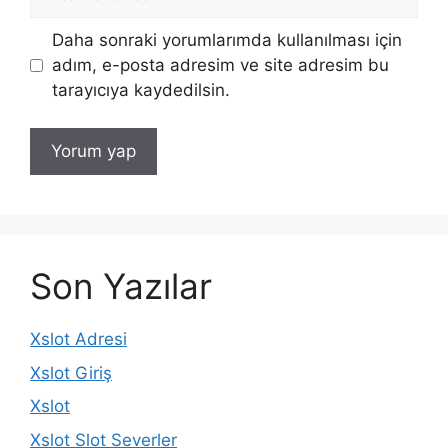
sitesi
Daha sonraki yorumlarımda kullanılması için
adım, e-posta adresim ve site adresim bu
tarayıcıya kaydedilsin.
Son Yazılar
Xslot Adresi
Xslot Giriş
Xslot
Xslot Slot Severler