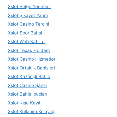
Xslot Belge Yönetimi
Xslot Şikayet Yanıtı
Xslot Casino Tercihi
Xslot Spor Bahsi
Xslot Web Katılımı
Xslot Texas Holdem
Xslot Casino Hizmetleri
Xslot Ortaklık Bahisleri
Xslot Kazançlı Bahis
Xslot Casino Şansı
Xslot Bahis İpuçları
Xslot Kısa Kayıt
Xslot Kullanım Kolaylığı