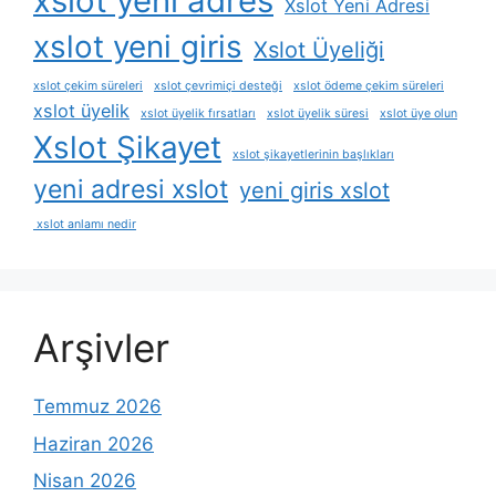
xslot yeni adres
Xslot Yeni Adresi
xslot yeni giris
Xslot Üyeliği
xslot çekim süreleri
xslot çevrimiçi desteği
xslot ödeme çekim süreleri
xslot üyelik
xslot üyelik fırsatları
xslot üyelik süresi
xslot üye olun
Xslot Şikayet
xslot şikayetlerinin başlıkları
yeni adresi xslot
yeni giris xslot
xslot anlamı nedir
Arşivler
Temmuz 2026
Haziran 2026
Nisan 2026