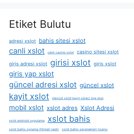
Etiket Bulutu
bahis sitesi xslot
adresi xslot
canli xslot
casino sitesi xslot
canlı casino xslot
girisi xslot
giris adresi xslot
giris xslot
giris yap xslot
güncel adresi xslot
güncel xslot
kayit xslot
mevcut xslot kayıt süreci üye olun
mobil xslot
xslot adres
Xslot Adresi
xslot bahis
xslot android uygulama
xslot bahis oynama i̇htimali nedir
xslot bahis seçenekleri lisansı