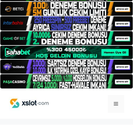
İçeriğe
atla
Menü