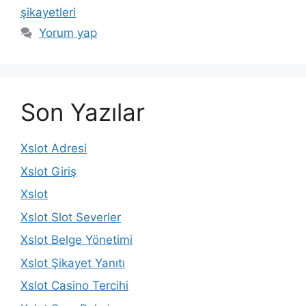
şikayetleri
Yorum yap
Son Yazılar
Xslot Adresi
Xslot Giriş
Xslot
Xslot Slot Severler
Xslot Belge Yönetimi
Xslot Şikayet Yanıtı
Xslot Casino Tercihi