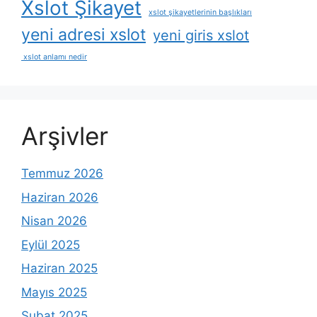
Xslot Şikayet
xslot şikayetlerinin başlıkları
yeni adresi xslot
yeni giris xslot
xslot anlamı nedir
Arşivler
Temmuz 2026
Haziran 2026
Nisan 2026
Eylül 2025
Haziran 2025
Mayıs 2025
Şubat 2025