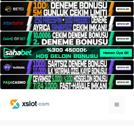
İçeriğe
atla
Menü