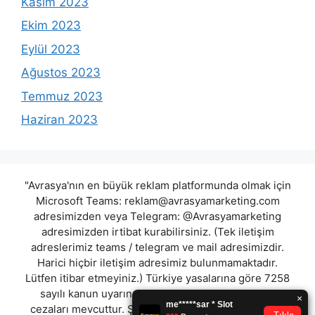
Kasım 2023
Ekim 2023
Eylül 2023
Ağustos 2023
Temmuz 2023
Haziran 2023
"Avrasya'nın en büyük reklam platformunda olmak için
Microsoft Teams:
reklam@avrasyamarketing.com
adresimizden veya Telegram: @Avrasyamarketing
adresimizden irtibat kurabilirsiniz. (Tek iletişim
adreslerimiz teams / telegram ve mail adresimizdir.
Harici hiçbir iletişim adresimiz bulunmamaktadır.
Lütfen itibar etmeyiniz.) Türkiye yasalarına göre 7258
sayılı kanun uyarınca yasa dışı bahis oynamanın
cezaları mevcuttur. Şu an bulunduğunuz site hiç bir