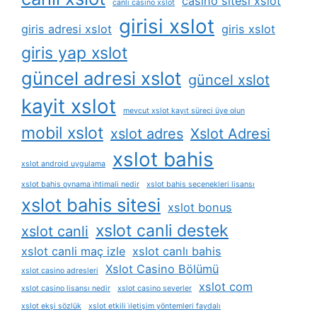
casino sitesi xslot
canlı casino xslot
girisi xslot
giris adresi xslot
giris xslot
giris yap xslot
güncel adresi xslot
güncel xslot
kayit xslot
mevcut xslot kayıt süreci üye olun
mobil xslot
xslot adres
Xslot Adresi
xslot bahis
xslot android uygulama
xslot bahis oynama i̇htimali nedir
xslot bahis seçenekleri lisansı
xslot bahis sitesi
xslot bonus
xslot canli destek
xslot canli
xslot canli maç izle
xslot canlı bahis
Xslot Casino Bölümü
xslot casino adresleri
xslot com
xslot casino lisansı nedir
xslot casino severler
xslot ekşi sözlük
xslot etkili i̇letişim yöntemleri faydalı