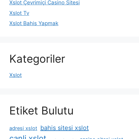
Xslot Çevrimiçi Casino Sitesi
Xslot Tv
Xslot Bahis Yapmak
Kategoriler
Xslot
Etiket Bulutu
bahis sitesi xslot
adresi xslot
canli xslot