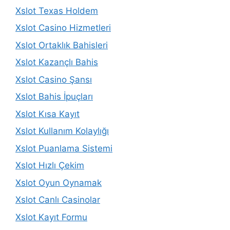
Xslot Texas Holdem
Xslot Casino Hizmetleri
Xslot Ortaklık Bahisleri
Xslot Kazançlı Bahis
Xslot Casino Şansı
Xslot Bahis İpuçları
Xslot Kısa Kayıt
Xslot Kullanım Kolaylığı
Xslot Puanlama Sistemi
Xslot Hızlı Çekim
Xslot Oyun Oynamak
Xslot Canlı Casinolar
Xslot Kayıt Formu