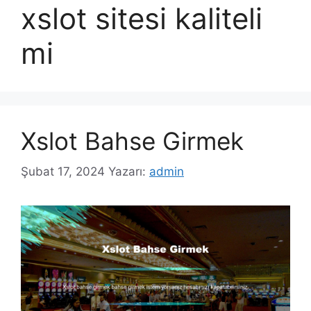
xslot sitesi kaliteli
mi
Xslot Bahse Girmek
Şubat 17, 2024
Yazarı:
admin