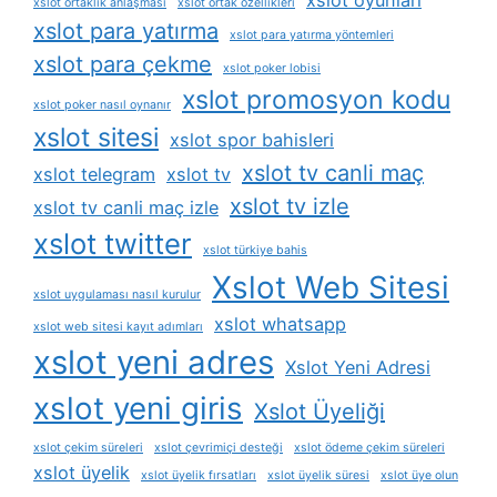
xslot oyunları
xslot ortaklık anlaşması
xslot ortak özellikleri
xslot para yatırma
xslot para yatırma yöntemleri
xslot para çekme
xslot poker lobisi
xslot promosyon kodu
xslot poker nasıl oynanır
xslot sitesi
xslot spor bahisleri
xslot tv canli maç
xslot telegram
xslot tv
xslot tv izle
xslot tv canli maç izle
xslot twitter
xslot türkiye bahis
Xslot Web Sitesi
xslot uygulaması nasıl kurulur
xslot whatsapp
xslot web sitesi kayıt adımları
xslot yeni adres
Xslot Yeni Adresi
xslot yeni giris
Xslot Üyeliği
xslot çekim süreleri
xslot çevrimiçi desteği
xslot ödeme çekim süreleri
xslot üyelik
xslot üyelik fırsatları
xslot üyelik süresi
xslot üye olun