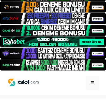
İçeriğe
atla
Menü