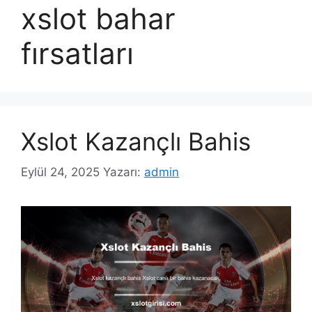
xslot bahar
fırsatları
Xslot Kazançlı Bahis
Eylül 24, 2025
Yazarı:
admin