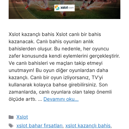
Xslot kazançlı bahis Xslot canlı bir bahis
kazanacak. Canlı bahis oyunları anlık
bahislerden oluşur. Bu nedenle, her oyuncu
zafer konusunda kendi eylemlerini gerçekleştirir.
Ve canlı bahisleri ve maçları takip etmeyi
unutmayın! Bu oyun diğer oyunlardan daha
kazançlı. Canlı bir oyun izliyorsanız, TV’yi
kullanarak kolayca bahse girebilirsiniz. Son
zamanlarda, canlı oyunlara olan talep önemli
ölçüde arttı. …
Devamını oku…
Kategoriler
Xslot
Etiketler
xslot bahar fırsatları
,
xslot kazançlı bahis
,