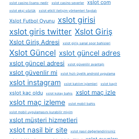
xslot com
xslot casino lisansı nedir
xslot casino severler
xslot ekşi sözlük
xslot etkili i̇letişim yöntemleri faydalı
xslot girisi
Xslot Futbol Oyunu
xslot giris twitter
Xslot Giriş
Xslot Giriş Adresi
xslot giriş sanal spor bahisleri
Xslot Güncel
xslot güncel adres
xslot güncel adresi
xslot güvenilir avantajlı
xslot güvenlir mi
xslot hızlı üyelik android uygulama
xslot instagram
xslot katılım i̇şlemleri
xslot kayit
xslot maç izle
xslot kaç oldu
xslot kolay bahis
xslot maç izleme
xslot mobil bahis
xslot mobil uygulamasını kurabilir miyim
xslot müşteri hizmetleri
xslot nasil bir site
xslot nasıl değerlendirirsiniz