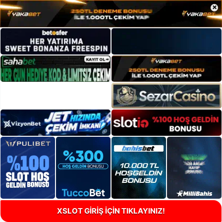
×
XSLOT GİRİŞ İÇİN TIKLAYINIZ!