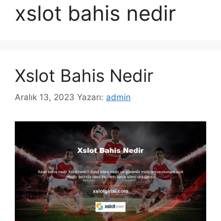
xslot bahis nedir
Xslot Bahis Nedir
Aralık 13, 2023
Yazarı:
admin