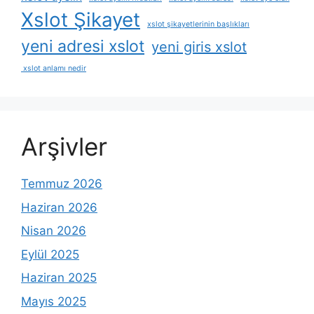
Xslot Şikayet
xslot şikayetlerinin başlıkları
yeni adresi xslot
yeni giris xslot
xslot anlamı nedir
Arşivler
Temmuz 2026
Haziran 2026
Nisan 2026
Eylül 2025
Haziran 2025
Mayıs 2025