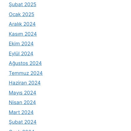
Şubat 2025
Ocak 2025
Aralık 2024
Kasım 2024
Ekim 2024
Eylül 2024
Ağustos 2024
Temmuz 2024
Haziran 2024
Mayıs 2024
Nisan 2024
Mart 2024
Şubat 2024