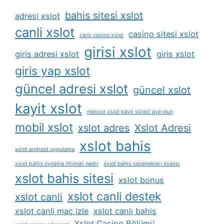
bahis sitesi xslot
adresi xslot
canli xslot
casino sitesi xslot
canlı casino xslot
girisi xslot
giris adresi xslot
giris xslot
giris yap xslot
güncel adresi xslot
güncel xslot
kayit xslot
mevcut xslot kayıt süreci üye olun
mobil xslot
xslot adres
Xslot Adresi
xslot bahis
xslot android uygulama
xslot bahis oynama i̇htimali nedir
xslot bahis seçenekleri lisansı
xslot bahis sitesi
xslot bonus
xslot canli destek
xslot canli
xslot canli maç izle
xslot canlı bahis
Xslot Casino Bölümü