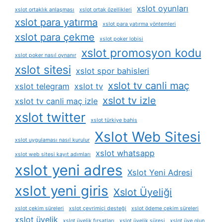
xslot oyunları
xslot ortaklık anlaşması
xslot ortak özellikleri
xslot para yatırma
xslot para yatırma yöntemleri
xslot para çekme
xslot poker lobisi
xslot promosyon kodu
xslot poker nasıl oynanır
xslot sitesi
xslot spor bahisleri
xslot tv canli maç
xslot telegram
xslot tv
xslot tv izle
xslot tv canli maç izle
xslot twitter
xslot türkiye bahis
Xslot Web Sitesi
xslot uygulaması nasıl kurulur
xslot whatsapp
xslot web sitesi kayıt adımları
xslot yeni adres
Xslot Yeni Adresi
xslot yeni giris
Xslot Üyeliği
xslot çekim süreleri
xslot çevrimiçi desteği
xslot ödeme çekim süreleri
xslot üyelik
xslot üyelik fırsatları
xslot üyelik süresi
xslot üye olun