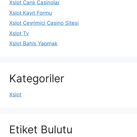
Xslot Canlı Casinolar
Xslot Kayıt Formu
Xslot Çevrimiçi Casino Sitesi
Xslot Tv
Xslot Bahis Yapmak
Kategoriler
Xslot
Etiket Bulutu