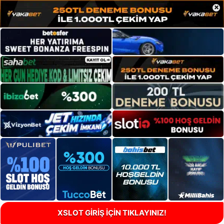
×
XSLOT GİRİŞ İÇİN TIKLAYINIZ!