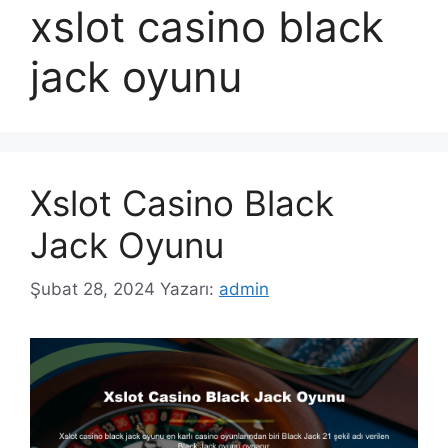
xslot casino black
jack oyunu
Xslot Casino Black
Jack Oyunu
Şubat 28, 2024
Yazarı:
admin