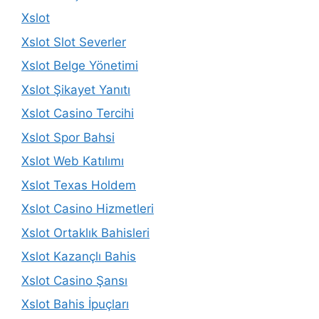
Xslot
Xslot Slot Severler
Xslot Belge Yönetimi
Xslot Şikayet Yanıtı
Xslot Casino Tercihi
Xslot Spor Bahsi
Xslot Web Katılımı
Xslot Texas Holdem
Xslot Casino Hizmetleri
Xslot Ortaklık Bahisleri
Xslot Kazançlı Bahis
Xslot Casino Şansı
Xslot Bahis İpuçları