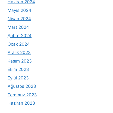
Haziran 2024
Mayıs 2024
Nisan 2024
Mart 2024
Şubat 2024
Ocak 2024
Aralık 2023
Kasım 2023
Ekim 2023
Eylül 2023
Ağustos 2023
Temmuz 2023
Haziran 2023