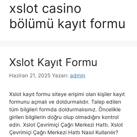
xslot casino
bölümü kayıt formu
Xslot Kayıt Formu
Haziran 21, 2025
Yazarı:
admin
Xslot kayıt formu siteye erişimi olan kişiler kayıt
formunu açmalı ve doldurmalıdır. Talep edilen
tüm bilgileri formda doldurmalısınız. Öncelikle
girilen bilgilerin doğru olup olmadığını kontrol
edin. Xslot Çevrimiçi Çağrı Merkezi Hattı. Xslot
Çevrimiçi Çağrı Merkezi Hattı Nasıl Kullanılır?