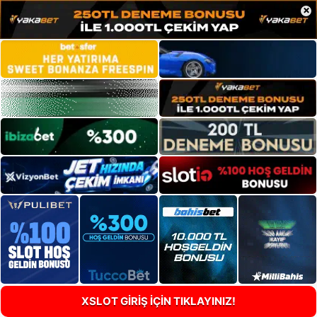
×
XSLOT GİRİŞ İÇİN TIKLAYINIZ!