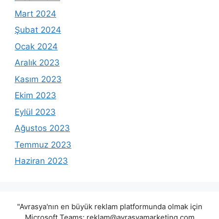
Mart 2024
Şubat 2024
Ocak 2024
Aralık 2023
Kasım 2023
Ekim 2023
Eylül 2023
Ağustos 2023
Temmuz 2023
Haziran 2023
"Avrasya'nın en büyük reklam platformunda olmak için
Microsoft Teams:
reklam@avrasyamarketing.com