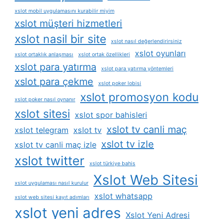
xslot mobil uygulamasını kurabilir miyim
xslot müşteri hizmetleri
xslot nasil bir site
xslot nasıl değerlendirirsiniz
xslot oyunları
xslot ortaklık anlaşması
xslot ortak özellikleri
xslot para yatırma
xslot para yatırma yöntemleri
xslot para çekme
xslot poker lobisi
xslot promosyon kodu
xslot poker nasıl oynanır
xslot sitesi
xslot spor bahisleri
xslot tv canli maç
xslot telegram
xslot tv
xslot tv izle
xslot tv canli maç izle
xslot twitter
xslot türkiye bahis
Xslot Web Sitesi
xslot uygulaması nasıl kurulur
xslot whatsapp
xslot web sitesi kayıt adımları
xslot yeni adres
Xslot Yeni Adresi