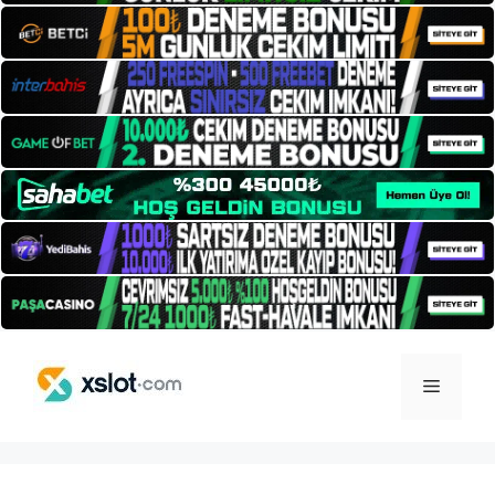
İçeriğe
atla
Menü