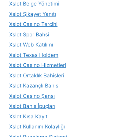
Xslot Belge Yönetimi
Xslot Şikayet Yanıtı
Xslot Casino Tercihi
Xslot Spor Bahsi
Xslot Web Katılımı
Xslot Texas Holdem
Xslot Casino Hizmetleri
Xslot Ortaklık Bahisleri
Xslot Kazançlı Bahis
Xslot Casino Şansı
Xslot Bahis İpuçları
Xslot Kısa Kayıt
Xslot Kullanım Kolaylığı
Xslot Puanlama Sistemi