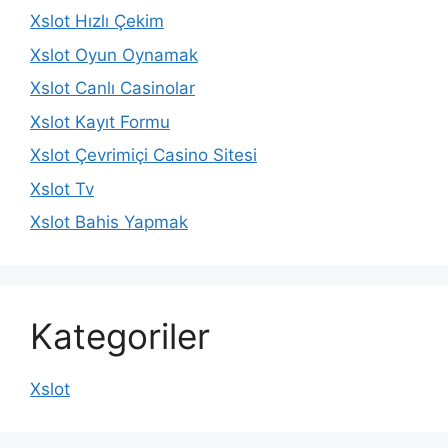
Xslot Hızlı Çekim
Xslot Oyun Oynamak
Xslot Canlı Casinolar
Xslot Kayıt Formu
Xslot Çevrimiçi Casino Sitesi
Xslot Tv
Xslot Bahis Yapmak
Kategoriler
Xslot