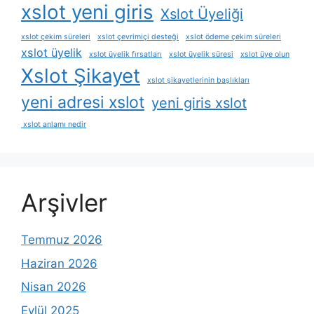
xslot yeni giris
Xslot Üyeliği
xslot çekim süreleri
xslot çevrimiçi desteği
xslot ödeme çekim süreleri
xslot üyelik
xslot üyelik fırsatları
xslot üyelik süresi
xslot üye olun
Xslot Şikayet
xslot şikayetlerinin başlıkları
yeni adresi xslot
yeni giris xslot
xslot anlamı nedir
Arşivler
Temmuz 2026
Haziran 2026
Nisan 2026
Eylül 2025