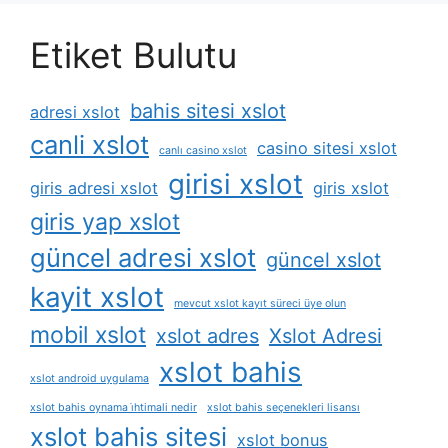
Etiket Bulutu
bahis sitesi xslot
adresi xslot
canli xslot
casino sitesi xslot
canlı casino xslot
girisi xslot
giris adresi xslot
giris xslot
giris yap xslot
güncel adresi xslot
güncel xslot
kayit xslot
mevcut xslot kayıt süreci üye olun
mobil xslot
xslot adres
Xslot Adresi
xslot bahis
xslot android uygulama
xslot bahis oynama i̇htimali nedir
xslot bahis seçenekleri lisansı
xslot bahis sitesi
xslot bonus