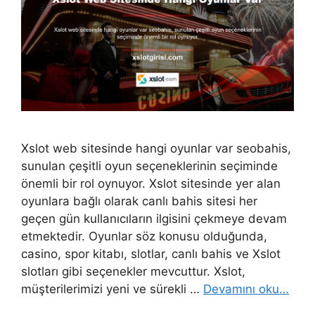
Xslot web sitesinde hangi oyunlar var seobahis,
sunulan çeşitli oyun seçeneklerinin seçiminde
önemli bir rol oynuyor. Xslot sitesinde yer alan
oyunlara bağlı olarak canlı bahis sitesi her
geçen gün kullanıcıların ilgisini çekmeye devam
etmektedir. Oyunlar söz konusu olduğunda,
casino, spor kitabı, slotlar, canlı bahis ve Xslot
slotları gibi seçenekler mevcuttur. Xslot,
müşterilerimizi yeni ve sürekli …
Devamını oku…