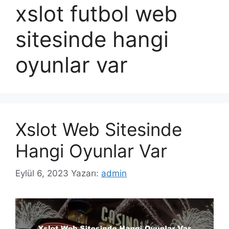
xslot futbol web
sitesinde hangi
oyunlar var
Xslot Web Sitesinde
Hangi Oyunlar Var
Eylül 6, 2023
Yazarı:
admin