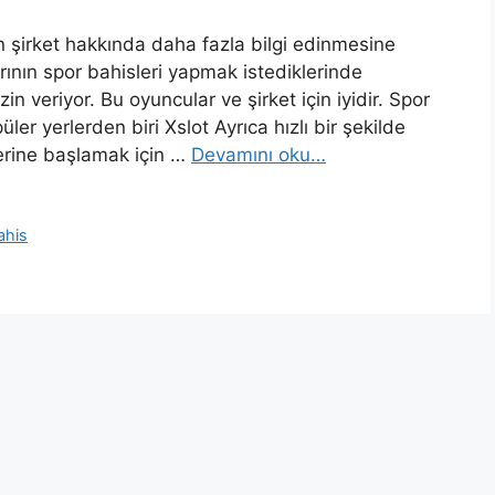
n şirket hakkında daha fazla bilgi edinmesine
rının spor bahisleri yapmak istediklerinde
n veriyor. Bu oyuncular ve şirket için iyidir. Spor
ler yerlerden biri Xslot Ayrıca hızlı bir şekilde
lerine başlamak için …
Devamını oku…
ahis