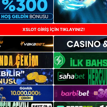
XSLOT GİRİŞ İÇİN TIKLAYINIZ!