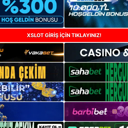
XSLOT GİRİŞ İÇİN TIKLAYINIZ!