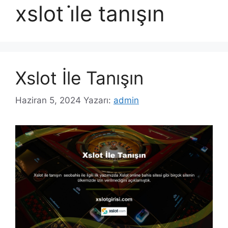
xslot i̇le tanışın
Xslot İle Tanışın
Haziran 5, 2024
Yazarı:
admin