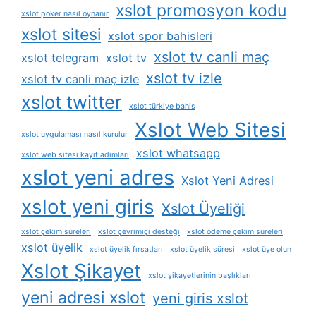
xslot promosyon kodu
xslot poker nasıl oynanır
xslot sitesi
xslot spor bahisleri
xslot tv canli maç
xslot telegram
xslot tv
xslot tv izle
xslot tv canli maç izle
xslot twitter
xslot türkiye bahis
Xslot Web Sitesi
xslot uygulaması nasıl kurulur
xslot whatsapp
xslot web sitesi kayıt adımları
xslot yeni adres
Xslot Yeni Adresi
xslot yeni giris
Xslot Üyeliği
xslot çekim süreleri
xslot çevrimiçi desteği
xslot ödeme çekim süreleri
xslot üyelik
xslot üyelik fırsatları
xslot üyelik süresi
xslot üye olun
Xslot Şikayet
xslot şikayetlerinin başlıkları
yeni adresi xslot
yeni giris xslot