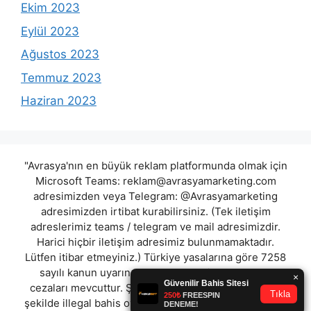
Ekim 2023
Eylül 2023
Ağustos 2023
Temmuz 2023
Haziran 2023
"Avrasya'nın en büyük reklam platformunda olmak için
Microsoft Teams:
reklam@avrasyamarketing.com
adresimizden veya Telegram: @Avrasyamarketing
adresimizden irtibat kurabilirsiniz. (Tek iletişim
adreslerimiz teams / telegram ve mail adresimizdir.
Harici hiçbir iletişim adresimiz bulunmamaktadır.
Lütfen itibar etmeyiniz.) Türkiye yasalarına göre 7258
sayılı kanun uyarınca yasa dışı bahis oynamanın
cezaları mevcuttur. Şu an bulunduğunuz site hiç bir
şekilde illegal bahis oyunları oynatmıyor ve oynamaya