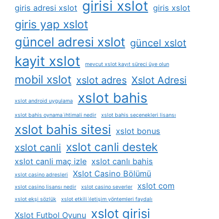
girisi xslot
giris adresi xslot
giris xslot
giris yap xslot
güncel adresi xslot
güncel xslot
kayit xslot
mevcut xslot kayıt süreci üye olun
mobil xslot
xslot adres
Xslot Adresi
xslot bahis
xslot android uygulama
xslot bahis oynama i̇htimali nedir
xslot bahis seçenekleri lisansı
xslot bahis sitesi
xslot bonus
xslot canli destek
xslot canli
xslot canli maç izle
xslot canlı bahis
Xslot Casino Bölümü
xslot casino adresleri
xslot com
xslot casino lisansı nedir
xslot casino severler
xslot ekşi sözlük
xslot etkili i̇letişim yöntemleri faydalı
xslot girisi
Xslot Futbol Oyunu