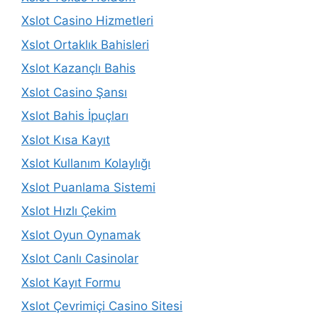
Xslot Casino Hizmetleri
Xslot Ortaklık Bahisleri
Xslot Kazançlı Bahis
Xslot Casino Şansı
Xslot Bahis İpuçları
Xslot Kısa Kayıt
Xslot Kullanım Kolaylığı
Xslot Puanlama Sistemi
Xslot Hızlı Çekim
Xslot Oyun Oynamak
Xslot Canlı Casinolar
Xslot Kayıt Formu
Xslot Çevrimiçi Casino Sitesi