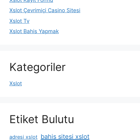
Xslot Çevrimiçi Casino Sitesi
Xslot Tv
Xslot Bahis Yapmak
Kategoriler
Xslot
Etiket Bulutu
bahis sitesi xslot
adresi xslot