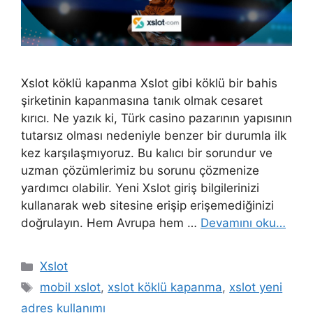
Xslot köklü kapanma Xslot gibi köklü bir bahis
şirketinin kapanmasına tanık olmak cesaret
kırıcı. Ne yazık ki, Türk casino pazarının yapısının
tutarsız olması nedeniyle benzer bir durumla ilk
kez karşılaşmıyoruz. Bu kalıcı bir sorundur ve
uzman çözümlerimiz bu sorunu çözmenize
yardımcı olabilir. Yeni Xslot giriş bilgilerinizi
kullanarak web sitesine erişip erişemediğinizi
doğrulayın. Hem Avrupa hem …
Devamını oku…
Kategoriler
Xslot
Etiketler
mobil xslot
,
xslot köklü kapanma
,
xslot yeni
adres kullanımı