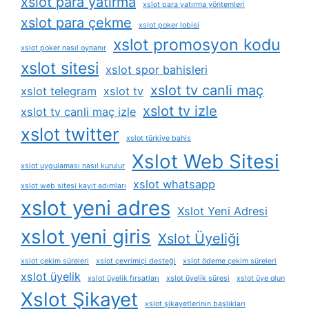
xslot para yatırma
xslot para yatırma yöntemleri
xslot para çekme
xslot poker lobisi
xslot promosyon kodu
xslot poker nasıl oynanır
xslot sitesi
xslot spor bahisleri
xslot tv canli maç
xslot telegram
xslot tv
xslot tv izle
xslot tv canli maç izle
xslot twitter
xslot türkiye bahis
Xslot Web Sitesi
xslot uygulaması nasıl kurulur
xslot whatsapp
xslot web sitesi kayıt adımları
xslot yeni adres
Xslot Yeni Adresi
xslot yeni giris
Xslot Üyeliği
xslot çekim süreleri
xslot çevrimiçi desteği
xslot ödeme çekim süreleri
xslot üyelik
xslot üyelik fırsatları
xslot üyelik süresi
xslot üye olun
Xslot Şikayet
xslot şikayetlerinin başlıkları