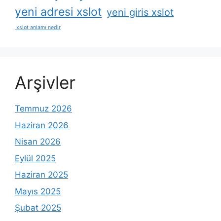
yeni adresi xslot
yeni giris xslot
xslot anlamı nedir
Arşivler
Temmuz 2026
Haziran 2026
Nisan 2026
Eylül 2025
Haziran 2025
Mayıs 2025
Şubat 2025