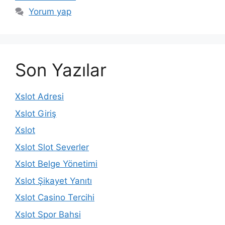
Yorum yap
Son Yazılar
Xslot Adresi
Xslot Giriş
Xslot
Xslot Slot Severler
Xslot Belge Yönetimi
Xslot Şikayet Yanıtı
Xslot Casino Tercihi
Xslot Spor Bahsi