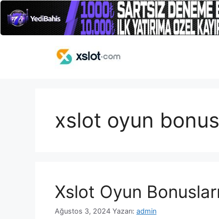
İçeriğe
atla
xslot oyun bonus
Xslot Oyun Bonuslar
Ağustos 3, 2024
Yazarı:
admin