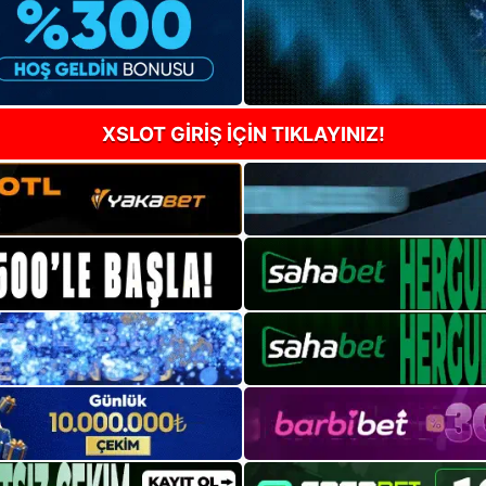
XSLOT GİRİŞ İÇİN TIKLAYINIZ!