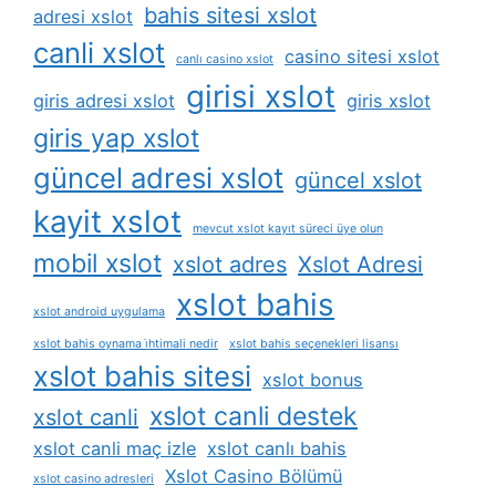
bahis sitesi xslot
adresi xslot
canli xslot
casino sitesi xslot
canlı casino xslot
girisi xslot
giris adresi xslot
giris xslot
giris yap xslot
güncel adresi xslot
güncel xslot
kayit xslot
mevcut xslot kayıt süreci üye olun
mobil xslot
xslot adres
Xslot Adresi
xslot bahis
xslot android uygulama
xslot bahis oynama i̇htimali nedir
xslot bahis seçenekleri lisansı
xslot bahis sitesi
xslot bonus
xslot canli destek
xslot canli
xslot canli maç izle
xslot canlı bahis
Xslot Casino Bölümü
xslot casino adresleri