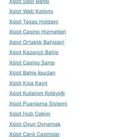
Xslot Spor Bahsi
Xslot Web Katılımı
Xslot Texas Holdem
Xslot Casino Hizmetleri
Xslot Ortaklık Bahisleri
Xslot Kazançlı Bahis
Xslot Casino Şansı
Xslot Bahis İpuçları
Xslot Kısa Kayıt
Xslot Kullanım Kolaylığı
Xslot Puanlama Sistemi
Xslot Hızlı Çekim
Xslot Oyun Oynamak
Xslot Canlı Casinolar