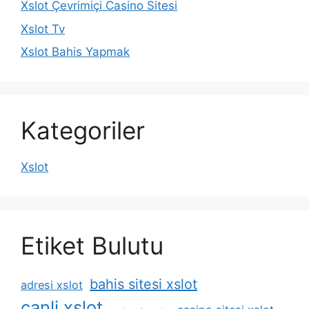
Xslot Çevrimiçi Casino Sitesi
Xslot Tv
Xslot Bahis Yapmak
Kategoriler
Xslot
Etiket Bulutu
bahis sitesi xslot
adresi xslot
canli xslot