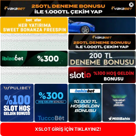
×
XSLOT GİRİŞ İÇİN TIKLAYINIZ!