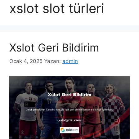
xslot slot türleri
Xslot Geri Bildirim
Ocak 4, 2025
Yazarı:
admin