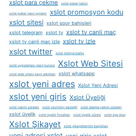
xslot para çekme
xslot poker lobisi
xslot promosyon kodu
xslot poker nasıl oynanır
xslot sitesi
xslot spor bahisleri
xslot tv canli maç
xslot telegram
xslot tv
xslot tv izle
xslot tv canli maç izle
xslot twitter
xslot türkiye bahis
Xslot Web Sitesi
xslot uygulaması nasıl kurulur
xslot whatsapp
xslot web sitesi kayıt adımları
xslot yeni adres
Xslot Yeni Adresi
xslot yeni giris
Xslot Üyeliği
xslot çekim süreleri
xslot çevrimiçi desteği
xslot ödeme çekim süreleri
xslot üyelik
xslot üyelik fırsatları
xslot üyelik süresi
xslot üye olun
Xslot Şikayet
xslot şikayetlerinin başlıkları
yeni adresi xslot