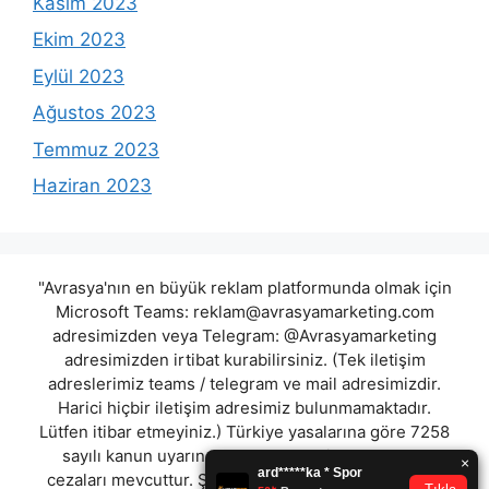
Kasım 2023
Ekim 2023
Eylül 2023
Ağustos 2023
Temmuz 2023
Haziran 2023
"Avrasya'nın en büyük reklam platformunda olmak için
Microsoft Teams:
reklam@avrasyamarketing.com
adresimizden veya Telegram: @Avrasyamarketing
adresimizden irtibat kurabilirsiniz. (Tek iletişim
adreslerimiz teams / telegram ve mail adresimizdir.
Harici hiçbir iletişim adresimiz bulunmamaktadır.
Lütfen itibar etmeyiniz.) Türkiye yasalarına göre 7258
sayılı kanun uyarınca yasa dışı bahis oynamanın
cezaları mevcuttur. Şu an bulunduğunuz site hiç bir