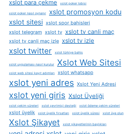
xslot para çekme
xslot poker lobisi
xslot promosyon kodu
xslot poker nasıl oynanır
xslot sitesi
xslot spor bahisleri
xslot tv canli maç
xslot telegram
xslot tv
xslot tv izle
xslot tv canli maç izle
xslot twitter
xslot türkiye bahis
Xslot Web Sitesi
xslot uygulaması nasıl kurulur
xslot whatsapp
xslot web sitesi kayıt adımları
xslot yeni adres
Xslot Yeni Adresi
xslot yeni giris
Xslot Üyeliği
xslot çekim süreleri
xslot çevrimiçi desteği
xslot ödeme çekim süreleri
xslot üyelik
xslot üyelik fırsatları
xslot üyelik süresi
xslot üye olun
Xslot Şikayet
xslot şikayetlerinin başlıkları
yeni adresi xslot