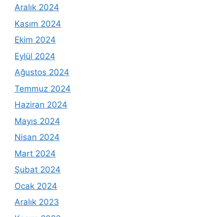
Aralık 2024
Kasım 2024
Ekim 2024
Eylül 2024
Ağustos 2024
Temmuz 2024
Haziran 2024
Mayıs 2024
Nisan 2024
Mart 2024
Şubat 2024
Ocak 2024
Aralık 2023