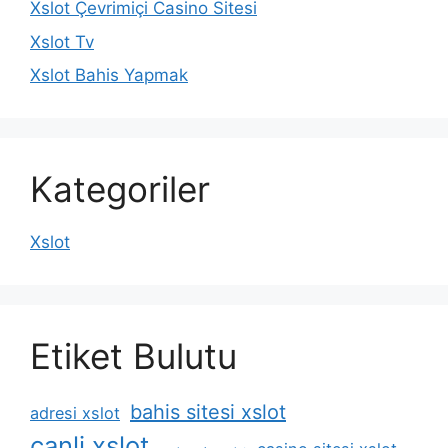
Xslot Çevrimiçi Casino Sitesi
Xslot Tv
Xslot Bahis Yapmak
Kategoriler
Xslot
Etiket Bulutu
bahis sitesi xslot
adresi xslot
canli xslot