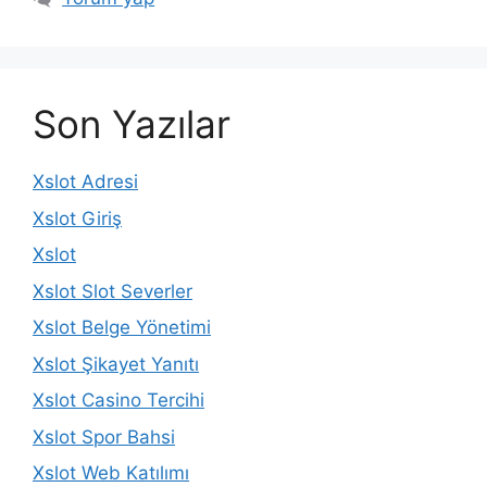
Son Yazılar
Xslot Adresi
Xslot Giriş
Xslot
Xslot Slot Severler
Xslot Belge Yönetimi
Xslot Şikayet Yanıtı
Xslot Casino Tercihi
Xslot Spor Bahsi
Xslot Web Katılımı