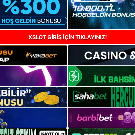
XSLOT GİRİŞ İÇİN TIKLAYINIZ!