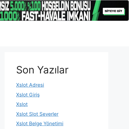
Son Yazılar
Xslot Adresi
Xslot Giriş
Xslot
Xslot Slot Severler
Xslot Belge Yönetimi