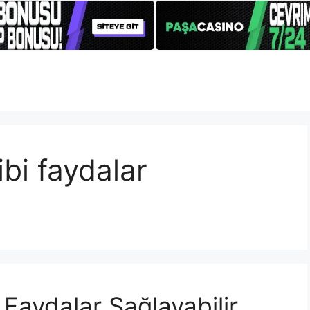
ibi faydalar
 Faydalar Sağlayabilir