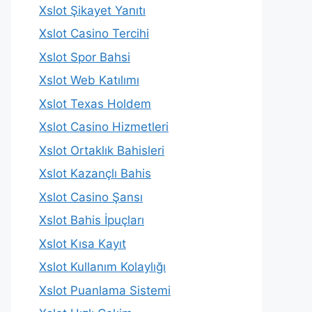
Xslot Şikayet Yanıtı
Xslot Casino Tercihi
Xslot Spor Bahsi
Xslot Web Katılımı
Xslot Texas Holdem
Xslot Casino Hizmetleri
Xslot Ortaklık Bahisleri
Xslot Kazançlı Bahis
Xslot Casino Şansı
Xslot Bahis İpuçları
Xslot Kısa Kayıt
Xslot Kullanım Kolaylığı
Xslot Puanlama Sistemi