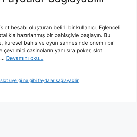
slot hesabı oluşturan belirli bir kullanıcı. Eğlenceli
talıkla hazırlanmış bir bahisçiyle başlayın. Bu
e, küresel bahis ve oyun sahnesinde önemli bir
 çevrimiçi casinoların yanı sıra poker, slot
n …
Devamını oku…
slot üyeliği ne gibi faydalar sağlayabilir