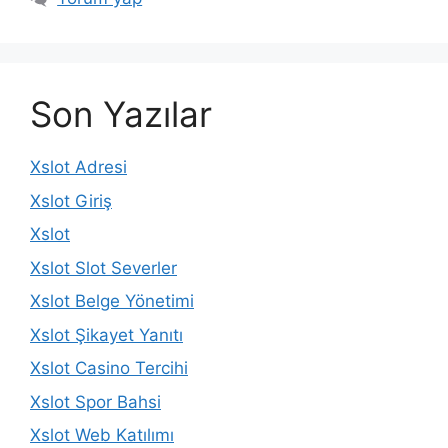
Son Yazılar
Xslot Adresi
Xslot Giriş
Xslot
Xslot Slot Severler
Xslot Belge Yönetimi
Xslot Şikayet Yanıtı
Xslot Casino Tercihi
Xslot Spor Bahsi
Xslot Web Katılımı