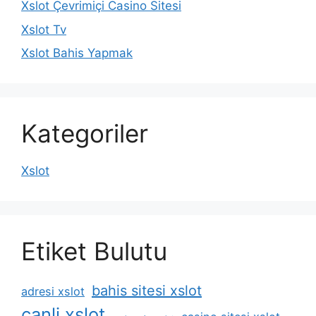
Xslot Çevrimiçi Casino Sitesi
Xslot Tv
Xslot Bahis Yapmak
Kategoriler
Xslot
Etiket Bulutu
bahis sitesi xslot
adresi xslot
canli xslot