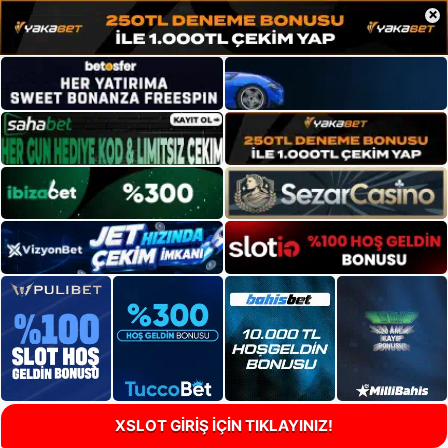
×
XSLOT GİRİŞ İÇİN TIKLAYINIZ!