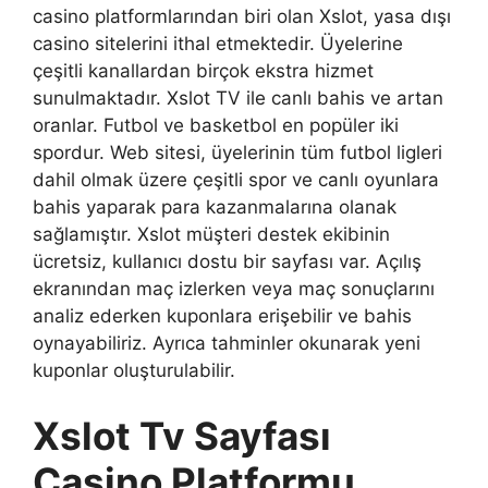
casino platformlarından biri olan Xslot, yasa dışı
casino sitelerini ithal etmektedir. Üyelerine
çeşitli kanallardan birçok ekstra hizmet
sunulmaktadır. Xslot TV ile canlı bahis ve artan
oranlar. Futbol ve basketbol en popüler iki
spordur. Web sitesi, üyelerinin tüm futbol ligleri
dahil olmak üzere çeşitli spor ve canlı oyunlara
bahis yaparak para kazanmalarına olanak
sağlamıştır. Xslot müşteri destek ekibinin
ücretsiz, kullanıcı dostu bir sayfası var. Açılış
ekranından maç izlerken veya maç sonuçlarını
analiz ederken kuponlara erişebilir ve bahis
oynayabiliriz. Ayrıca tahminler okunarak yeni
kuponlar oluşturulabilir.
Xslot Tv Sayfası
Casino Platformu