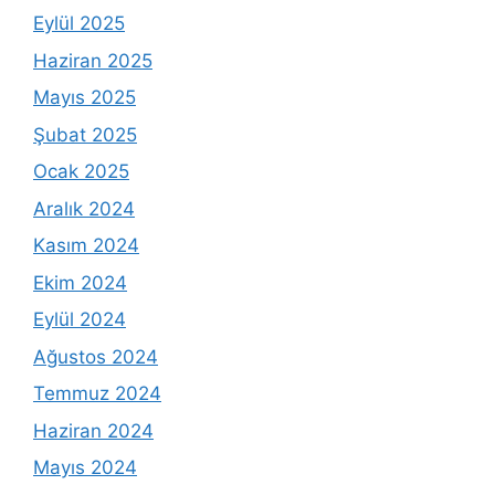
Eylül 2025
Haziran 2025
Mayıs 2025
Şubat 2025
Ocak 2025
Aralık 2024
Kasım 2024
Ekim 2024
Eylül 2024
Ağustos 2024
Temmuz 2024
Haziran 2024
Mayıs 2024