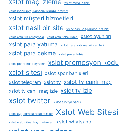
xslot maç izleme
xslot mobil bahis
xslot mobil uygulamasını kurabilir miyim
xslot müşteri hizmetleri
xslot nasil bir site
xslot nasıl değerlendirirsiniz
xslot oyunları
xslot ortaklık anlaşması
xslot ortak özellikleri
xslot para yatırma
xslot para yatırma yöntemleri
xslot para çekme
xslot poker lobisi
xslot promosyon kodu
xslot poker nasıl oynanır
xslot sitesi
xslot spor bahisleri
xslot tv canli maç
xslot telegram
xslot tv
xslot tv izle
xslot tv canli maç izle
xslot twitter
xslot türkiye bahis
Xslot Web Sitesi
xslot uygulaması nasıl kurulur
xslot whatsapp
xslot web sitesi kayıt adımları