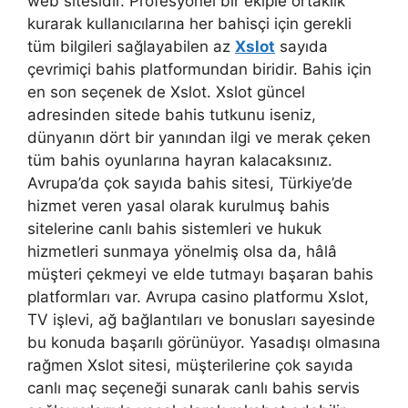
web sitesidir. Profesyonel bir ekiple ortaklık
kurarak kullanıcılarına her bahisçi için gerekli
tüm bilgileri sağlayabilen az
Xslot
sayıda
çevrimiçi bahis platformundan biridir. Bahis için
en son seçenek de Xslot. Xslot güncel
adresinden sitede bahis tutkunu iseniz,
dünyanın dört bir yanından ilgi ve merak çeken
tüm bahis oyunlarına hayran kalacaksınız.
Avrupa’da çok sayıda bahis sitesi, Türkiye’de
hizmet veren yasal olarak kurulmuş bahis
sitelerine canlı bahis sistemleri ve hukuk
hizmetleri sunmaya yönelmiş olsa da, hâlâ
müşteri çekmeyi ve elde tutmayı başaran bahis
platformları var. Avrupa casino platformu Xslot,
TV işlevi, ağ bağlantıları ve bonusları sayesinde
bu konuda başarılı görünüyor. Yasadışı olmasına
rağmen Xslot sitesi, müşterilerine çok sayıda
canlı maç seçeneği sunarak canlı bahis servis