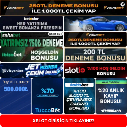
×
XSLOT GİRİŞ İÇİN TIKLAYINIZ!