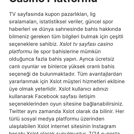
TV sayfasında kupon pazarlıkları, lig
sıralamaları, istatistiksel veriler, güncel spor
haberleri ve dünya sahnesinde bahis hakkında
bilmeniz gereken tüm bilgileri bulmak için çeşitli
seçeneklere sahibiz.
Xslot tv sayfası casino
platformu
ile spor bahislerine mümkün
olduğunca fazla bahis yapın. Ayrıca ücretsiz
canlı oyunlar ve binlerce yüksek oranlı bahis
seçeneği de bulunmaktadır. Tüm avantajlardan
yararlanmak için Xslot müşteri hizmetleri ekibine
üye olmak yeterlidir. Xslot kullanıcı adınızı
kullanarak Facebook sayfası iletişim
seçeneklerinden oyun sitesine bağlanabilirsiniz.
Twitter aynı zamanda Xslot olarak da bilinir. Her
türlü sosyal medya platformu üzerinden
ulaşılabilen Xslot internet sitesinin Instagram
hesabı Xslot olarak sunulmuştur. 7/24 e-posta