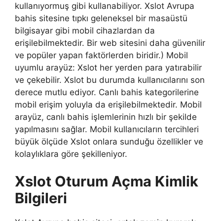
kullanıyormuş gibi kullanabiliyor. Xslot Avrupa
bahis sitesine tıpkı geleneksel bir masaüstü
bilgisayar gibi mobil cihazlardan da
erişilebilmektedir. Bir web sitesini daha güvenilir
ve popüler yapan faktörlerden biridir.) Mobil
uyumlu arayüz: Xslot her yerden para yatırabilir
ve çekebilir. Xslot bu durumda kullanıcılarını son
derece mutlu ediyor. Canlı bahis kategorilerine
mobil erişim yoluyla da erişilebilmektedir. Mobil
arayüz, canlı bahis işlemlerinin hızlı bir şekilde
yapılmasını sağlar. Mobil kullanıcıların tercihleri ​​
büyük ölçüde Xslot onlara sunduğu özellikler ve
kolaylıklara göre şekilleniyor.
Xslot Oturum Açma Kimlik
Bilgileri