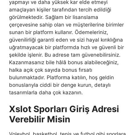
yapmayı ve daha yüksek kar elde etmeyi
amaçlayan kişiler tarafından tercih edildiği
görülmektedir. Sağlam bir lisanslama
çerçevesine sahip olan ve müşterilerine birimler
sunan bir platform kullanır. Ödemeleriniz,
güvenilirliği garanti eden ve sizi hayal kırıklığına
uğratmayacak bir platformda hızlı ve güvenli bir
şekilde işlenir. Bu adrese tam güvenebilirsiniz.
Kazanmasanız bile hâlâ bonus alabileceğiniz,
halka açık çok sayıda bonus fırsatı
bulunmaktadır. Platforma katılın, hoş geldin
bonuslarıyla ciddi bir denge kurun, detaylı
tasarımlarla daha çok kazanın.
Xslot Sporları Giriş Adresi
Verebilir Misin
Voleybol, basketbol, ​​tenis ve futbol gibi sporlara