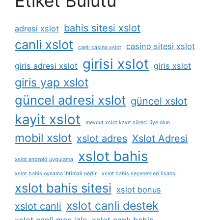
Etiket Bulutu
bahis sitesi xslot
adresi xslot
canli xslot
casino sitesi xslot
canlı casino xslot
girisi xslot
giris adresi xslot
giris xslot
giris yap xslot
güncel adresi xslot
güncel xslot
kayit xslot
mevcut xslot kayıt süreci üye olun
mobil xslot
xslot adres
Xslot Adresi
xslot bahis
xslot android uygulama
xslot bahis oynama i̇htimali nedir
xslot bahis seçenekleri lisansı
xslot bahis sitesi
xslot bonus
xslot canli destek
xslot canli
xslot canli maç izle
xslot canlı bahis