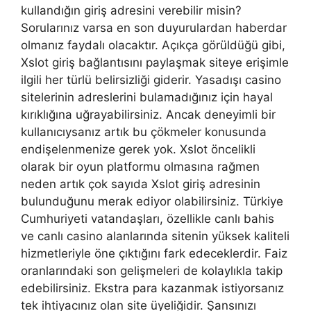
kullandığın giriş adresini verebilir misin?
Sorularınız varsa en son duyurulardan haberdar
olmanız faydalı olacaktır. Açıkça görüldüğü gibi,
Xslot giriş bağlantısını paylaşmak siteye erişimle
ilgili her türlü belirsizliği giderir. Yasadışı casino
sitelerinin adreslerini bulamadığınız için hayal
kırıklığına uğrayabilirsiniz. Ancak deneyimli bir
kullanıcıysanız artık bu çökmeler konusunda
endişelenmenize gerek yok. Xslot öncelikli
olarak bir oyun platformu olmasına rağmen
neden artık çok sayıda Xslot giriş adresinin
bulunduğunu merak ediyor olabilirsiniz. Türkiye
Cumhuriyeti vatandaşları, özellikle canlı bahis
ve canlı casino alanlarında sitenin yüksek kaliteli
hizmetleriyle öne çıktığını fark edeceklerdir. Faiz
oranlarındaki son gelişmeleri de kolaylıkla takip
edebilirsiniz. Ekstra para kazanmak istiyorsanız
tek ihtiyacınız olan site üyeliğidir. Şansınızı