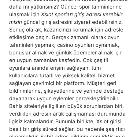
daha mı yatkınsınız? Güncel spor tahminlerine
ulaşmak için
Xslot sporları giriş adresi verebilir
misin
güncel giriş adresini ziyaret edebilirsiniz.
Sonuç olarak, kazancınızı korumak için adresle
etkileşime geçin. Gerçek zamanlı olarak oyun
tahminleri yapmak, casino oyunları oynamak,
bonuslar almak ve günlük ödemeler almak için
en uygun zamanları keşfedin. Çok çeşitli
oyunlara anında erişim sağlayan, tüm
kullanıcılara tutarlı ve yüksek kaliteli hizmet
sağlayan çevrimiçi bir platform. Müşteri geri
bildirimlerine, şikayetlerine ve yerinde desteğe
dayanarak uygun eylemler gerçekleştirilebilir.
Bahis siteleriyle ilgili en büyük sorunlardan biri,
verdikleri adresin artık çalışmaması durumunda
ilgisiz kalmalarıdır. Bununla birlikte, Xslot girişi
basit bir giriş süreci sağlar, bu nedenle şaşırtıcı
olmamalıdır. Sabit adres bildirimlerini SMS ve e-