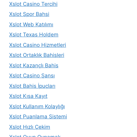
Xslot Casino Tercihi
Xslot Spor Bahsi
Xslot Web Katılımı
Xslot Texas Holdem
Xslot Casino Hizmetleri
Xslot Ortaklık Bahisleri
Xslot Kazançlı Bahis
Xslot Casino Şansı
Xslot Bahis İpuçları
Xslot Kısa Kayıt
Xslot Kullanım Kolaylığı
Xslot Puanlama Sistemi
Xslot Hızlı Çekim