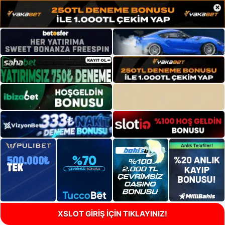
×
XSLOT GİRİŞ İÇİN TIKLAYINIZ!