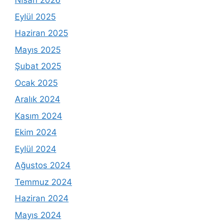
Nisan 2026
Eylül 2025
Haziran 2025
Mayıs 2025
Şubat 2025
Ocak 2025
Aralık 2024
Kasım 2024
Ekim 2024
Eylül 2024
Ağustos 2024
Temmuz 2024
Haziran 2024
Mayıs 2024