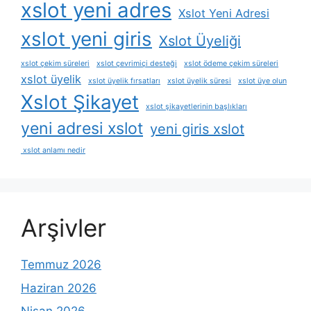
xslot yeni adres
Xslot Yeni Adresi
xslot yeni giris
Xslot Üyeliği
xslot çekim süreleri
xslot çevrimiçi desteği
xslot ödeme çekim süreleri
xslot üyelik
xslot üyelik fırsatları
xslot üyelik süresi
xslot üye olun
Xslot Şikayet
xslot şikayetlerinin başlıkları
yeni adresi xslot
yeni giris xslot
xslot anlamı nedir
Arşivler
Temmuz 2026
Haziran 2026