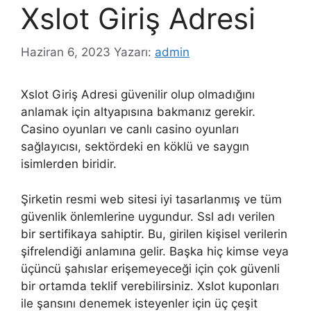
Xslot Giriş Adresi
Haziran 6, 2023
Yazarı:
admin
Xslot Giriş Adresi güvenilir olup olmadığını
anlamak için altyapısına bakmanız gerekir.
Casino oyunları ve canlı casino oyunları
sağlayıcısı, sektördeki en köklü ve saygın
isimlerden biridir.
Şirketin resmi web sitesi iyi tasarlanmış ve tüm
güvenlik önlemlerine uygundur. Ssl adı verilen
bir sertifikaya sahiptir. Bu, girilen kişisel verilerin
şifrelendiği anlamına gelir. Başka hiç kimse veya
üçüncü şahıslar erişemeyeceği için çok güvenli
bir ortamda teklif verebilirsiniz. Xslot kuponları
ile şansını denemek isteyenler için üç çeşit