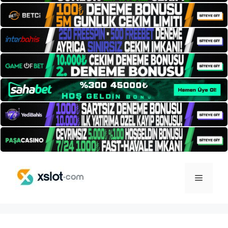
İçeriğe
atla
Menü