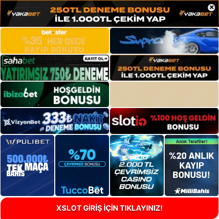
×
XSLOT GİRİŞ İÇİN TIKLAYINIZ!