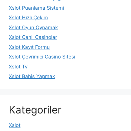
Xslot Puanlama Sistemi
Xslot Hızlı Çekim
Xslot Oyun Oynamak
Xslot Canlı Casinolar
Xslot Kayıt Formu
Xslot Çevrimiçi Casino Sitesi
Xslot Tv
Xslot Bahis Yapmak
Kategoriler
Xslot