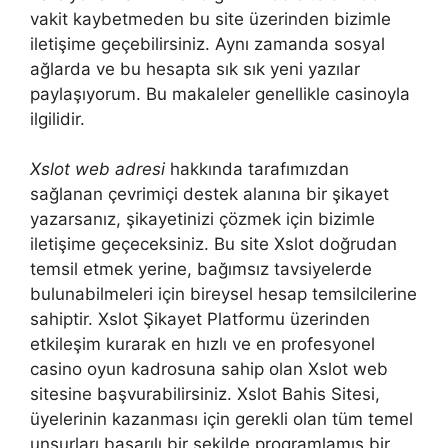
vakit kaybetmeden bu site üzerinden bizimle
iletişime geçebilirsiniz. Aynı zamanda sosyal
ağlarda ve bu hesapta sık sık yeni yazılar
paylaşıyorum. Bu makaleler genellikle casinoyla
ilgilidir.
Xslot web adresi
hakkında tarafımızdan
sağlanan çevrimiçi destek alanına bir şikayet
yazarsanız, şikayetinizi çözmek için bizimle
iletişime geçeceksiniz. Bu site Xslot doğrudan
temsil etmek yerine, bağımsız tavsiyelerde
bulunabilmeleri için bireysel hesap temsilcilerine
sahiptir. Xslot Şikayet Platformu üzerinden
etkileşim kurarak en hızlı ve en profesyonel
casino oyun kadrosuna sahip olan Xslot web
sitesine başvurabilirsiniz. Xslot Bahis Sitesi,
üyelerinin kazanması için gerekli olan tüm temel
unsurları başarılı bir şekilde programlamış bir