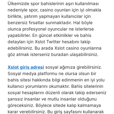
Ülkemizde spor bahislerinin aşırı kullanılması
nedeniyle spor, casino oyunları için iyi olmakla
birlikte, yatırım yapmayan kullanıcılar için
benzersiz fırsatlar sunmaktadır. Hal böyle
olunca profesyonel oyuncular ne isterlerse
yapabilirler. En güncel etkinlikler ve bahis
detayları için Xslot Twitter hesabını takip
edebilirsiniz. Bu arada Xslot casino oyunlarına
göz atmak isterseniz buradan ulaşabilirsiniz.
Xslot giriş adresi
sosyal ağımıza girebilirsiniz.
Sosyal medya platformu ne olursa olsun bir
bahis sitesi hakkında bilgi edinmenin en iyi yolu
kullanıcı yorumlarını okumaktır. Bahis sitelerinin
sosyal hesaplarını düzenli olarak takip ederseniz
şanssız insanlar ve mutlu insanlar olduğunu
göreceksiniz. Böylece sitede kalıp kalmamaya
karar verebilirsiniz. Bu giriş sayfasını kullanarak