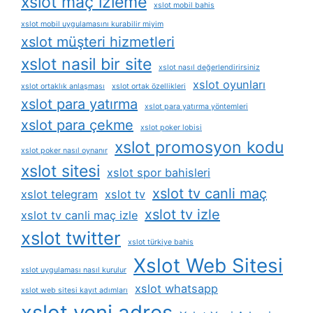
xslot maç izleme
xslot mobil bahis
xslot mobil uygulamasını kurabilir miyim
xslot müşteri hizmetleri
xslot nasil bir site
xslot nasıl değerlendirirsiniz
xslot oyunları
xslot ortaklık anlaşması
xslot ortak özellikleri
xslot para yatırma
xslot para yatırma yöntemleri
xslot para çekme
xslot poker lobisi
xslot promosyon kodu
xslot poker nasıl oynanır
xslot sitesi
xslot spor bahisleri
xslot tv canli maç
xslot telegram
xslot tv
xslot tv izle
xslot tv canli maç izle
xslot twitter
xslot türkiye bahis
Xslot Web Sitesi
xslot uygulaması nasıl kurulur
xslot whatsapp
xslot web sitesi kayıt adımları
xslot yeni adres