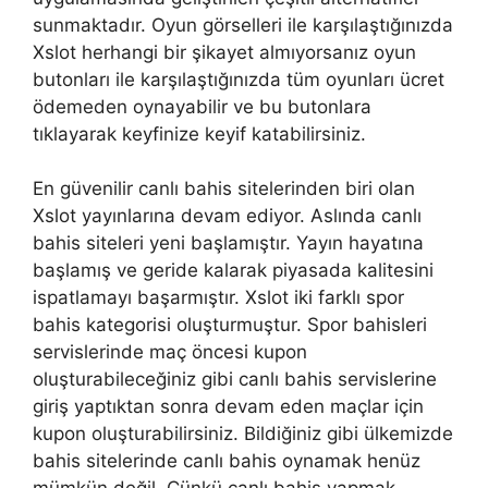
sunmaktadır. Oyun görselleri ile karşılaştığınızda
Xslot herhangi bir şikayet almıyorsanız oyun
butonları ile karşılaştığınızda tüm oyunları ücret
ödemeden oynayabilir ve bu butonlara
tıklayarak keyfinize keyif katabilirsiniz.
En güvenilir canlı bahis sitelerinden biri olan
Xslot yayınlarına devam ediyor. Aslında canlı
bahis siteleri yeni başlamıştır. Yayın hayatına
başlamış ve geride kalarak piyasada kalitesini
ispatlamayı başarmıştır. Xslot iki farklı spor
bahis kategorisi oluşturmuştur. Spor bahisleri
servislerinde maç öncesi kupon
oluşturabileceğiniz gibi canlı bahis servislerine
giriş yaptıktan sonra devam eden maçlar için
kupon oluşturabilirsiniz. Bildiğiniz gibi ülkemizde
bahis sitelerinde canlı bahis oynamak henüz