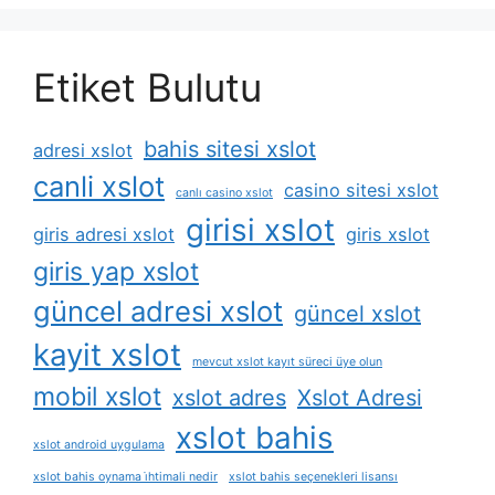
Etiket Bulutu
bahis sitesi xslot
adresi xslot
canli xslot
casino sitesi xslot
canlı casino xslot
girisi xslot
giris adresi xslot
giris xslot
giris yap xslot
güncel adresi xslot
güncel xslot
kayit xslot
mevcut xslot kayıt süreci üye olun
mobil xslot
xslot adres
Xslot Adresi
xslot bahis
xslot android uygulama
xslot bahis oynama i̇htimali nedir
xslot bahis seçenekleri lisansı