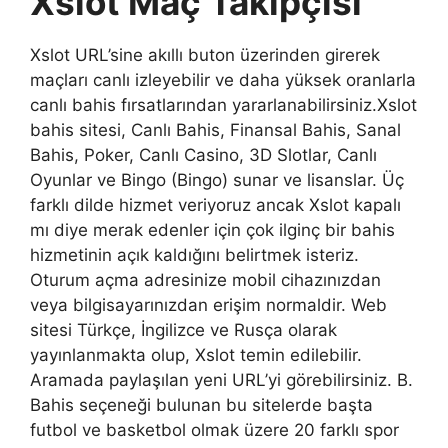
Xslot Maç Takipçisi
Xslot URL’sine akıllı buton üzerinden girerek
maçları canlı izleyebilir ve daha yüksek oranlarla
canlı bahis fırsatlarından yararlanabilirsiniz.Xslot
bahis sitesi, Canlı Bahis, Finansal Bahis, Sanal
Bahis, Poker, Canlı Casino, 3D Slotlar, Canlı
Oyunlar ve Bingo (Bingo) sunar ve lisanslar. Üç
farklı dilde hizmet veriyoruz ancak Xslot kapalı
mı diye merak edenler için çok ilginç bir bahis
hizmetinin açık kaldığını belirtmek isteriz.
Oturum açma adresinize mobil cihazınızdan
veya bilgisayarınızdan erişim normaldir. Web
sitesi Türkçe, İngilizce ve Rusça olarak
yayınlanmakta olup, Xslot temin edilebilir.
Aramada paylaşılan yeni URL’yi görebilirsiniz. B.
Bahis seçeneği bulunan bu sitelerde başta
futbol ve basketbol olmak üzere 20 farklı spor