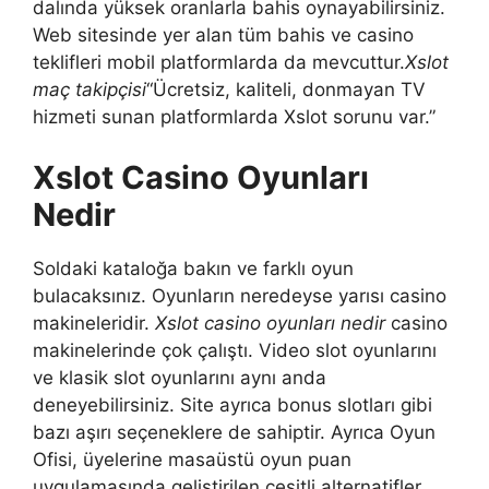
dalında yüksek oranlarla bahis oynayabilirsiniz.
Web sitesinde yer alan tüm bahis ve casino
teklifleri mobil platformlarda da mevcuttur.
Xslot
maç takipçisi
“Ücretsiz, kaliteli, donmayan TV
hizmeti sunan platformlarda Xslot sorunu var.”
Xslot Casino Oyunları
Nedir
Soldaki kataloğa bakın ve farklı oyun
bulacaksınız. Oyunların neredeyse yarısı casino
makineleridir.
Xslot casino oyunları nedir
casino
makinelerinde çok çalıştı. Video slot oyunlarını
ve klasik slot oyunlarını aynı anda
deneyebilirsiniz. Site ayrıca bonus slotları gibi
bazı aşırı seçeneklere de sahiptir. Ayrıca Oyun
Ofisi, üyelerine masaüstü oyun puan
uygulamasında geliştirilen çeşitli alternatifler