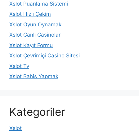
Xslot Puanlama Sistemi
Xslot Hızlı Çekim
Xslot Oyun Oynamak
Xslot Canlı Casinolar
Xslot Kayıt Formu
Xslot Çevrimiçi Casino Sitesi
Xslot Tv
Xslot Bahis Yapmak
Kategoriler
Xslot