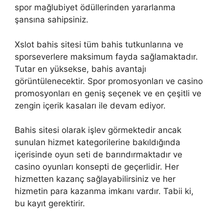
spor mağlubiyet ödüllerinden yararlanma
şansına sahipsiniz.
Xslot bahis sitesi tüm bahis tutkunlarına ve
sporseverlere maksimum fayda sağlamaktadır.
Tutar en yüksekse, bahis avantajı
görüntülenecektir. Spor promosyonları ve casino
promosyonları en geniş seçenek ve en çeşitli ve
zengin içerik kasaları ile devam ediyor.
Bahis sitesi olarak işlev görmektedir ancak
sunulan hizmet kategorilerine bakıldığında
içerisinde oyun seti de barındırmaktadır ve
casino oyunları konsepti de geçerlidir. Her
hizmetten kazanç sağlayabilirsiniz ve her
hizmetin para kazanma imkanı vardır. Tabii ki,
bu kayıt gerektirir.