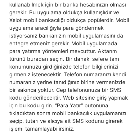
kullanabilmek için bir banka hesabınızın olması
gerekir. Bu uygulama oldukça kullanışlıdır ve
Xslot mobil bankacılığı oldukça popülerdir. Mobil
uygulama aracılığıyla para göndermek
istiyorsanız bankanızın mobil uygulamasını da
entegre etmeniz gerekir. Mobil uygulamada
para yatırma yöntemleri mevcuttur. Aktarım
türünü buradan seçin. Bir dahaki sefere tam
konumunuzu girdiğinizde telefon bilgilerinizi
girmeniz istenecektir. Telefon numaranızı kendi
numaranız yerine tanıdığınız birine vermenizde
bir sakınca yoktur. Cep telefonunuza bir SMS
kodu gönderilecektir. Web sitesine giriş yapmak
için bu kodu girin. “Para Yatır” butonuna
tıkladıktan sonra mobil bankacılık uygulamanızı
seçip, tutarı ve alıcıya ait SMS kodunu girerek
işlemi tamamlayabilirsiniz.