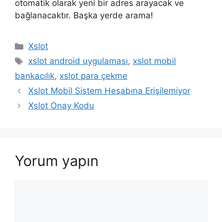
otomatik olarak yeni bir adres arayacak ve
bağlanacaktır. Başka yerde arama!
Kategoriler
Xslot
Etiketler
xslot android uygulaması
,
xslot mobil
bankacılık
,
xslot para çekme
Xslot Mobil Sistem Hesabına Erişilemiyor
Xslot Onay Kodu
Yorum yapın
Yorum