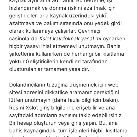
kaynak aynı ama adı farklı. Bu nedenle, işi
hızlandırmak ve donma riskini azaltmak için
geliştiriciler, ana kaynak üzerindeki yükü
azaltmaya ve bakım sırasında onu yedek girdi
olarak kullanmaya çalışırlar. Çevrimiçi
casinolarda
Xslot kaydolmak yasal mı
oynarken
hiçbir yasayı ihlal etmemeyi unutmayın. Bahis
şirketlerini kullanırken de herhangi bir kısıtlama
yoktur.Geliştiricilerin kendileri tarafından
oluşturulanlar tamamen yasaldır.
Dolandırıcıların tuzağına düşmemek için web
sitesi adresini dikkatlice aramanız gerektiğini
lütfen unutmayın (daha fazla bilgi için bakın).
Resmi Xslot giriş bilgilerine erişebilir ve ana
sayfadaki adımların aynısını takip edebilirsiniz.
Bir hesap oluşturun veya giriş yapın. Bu, ana
bahis kaynağındaki tüm işlemleri hiçbir kısıtlama