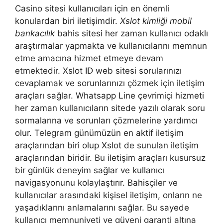
Casino sitesi kullanıcıları için en önemli
konulardan biri iletişimdir.
Xslot kimliği mobil
bankacılık
bahis sitesi her zaman kullanıcı odaklı
araştırmalar yapmakta ve kullanıcılarını memnun
etme amacına hizmet etmeye devam
etmektedir. Xslot ID web sitesi sorularınızı
cevaplamak ve sorunlarınızı çözmek için iletişim
araçları sağlar. Whatsapp Line çevrimiçi hizmeti
her zaman kullanıcıların sitede yazılı olarak soru
sormalarına ve sorunları çözmelerine yardımcı
olur. Telegram günümüzün en aktif iletişim
araçlarından biri olup Xslot de sunulan iletişim
araçlarından biridir. Bu iletişim araçları kusursuz
bir günlük deneyim sağlar ve kullanıcı
navigasyonunu kolaylaştırır. Bahisçiler ve
kullanıcılar arasındaki kişisel iletişim, onların ne
yaşadıklarını anlamalarını sağlar. Bu sayede
kullanıcı memnuniyeti ve güveni garanti altına