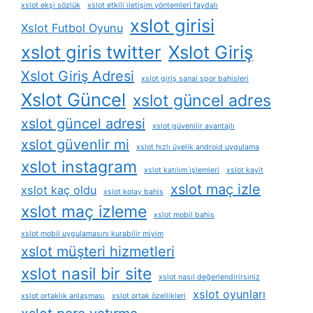
xslot ekşi sözlük
xslot etkili i̇letişim yöntemleri faydalı
xslot girisi
Xslot Futbol Oyunu
xslot giris twitter
Xslot Giriş
Xslot Giriş Adresi
xslot giriş sanal spor bahisleri
Xslot Güncel
xslot güncel adres
xslot güncel adresi
xslot güvenilir avantajlı
xslot güvenlir mi
xslot hızlı üyelik android uygulama
xslot instagram
xslot katılım i̇şlemleri
xslot kayit
xslot maç izle
xslot kaç oldu
xslot kolay bahis
xslot maç izleme
xslot mobil bahis
xslot mobil uygulamasını kurabilir miyim
xslot müşteri hizmetleri
xslot nasil bir site
xslot nasıl değerlendirirsiniz
xslot oyunları
xslot ortaklık anlaşması
xslot ortak özellikleri