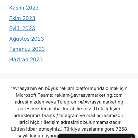
Kasım 2023
Ekim 2023
Eylül 2023
Ağustos 2023
Temmuz 2023
Haziran 2023
"Avrasya'nın en büyük reklam platformunda olmak için
Microsoft Teams:
reklam@avrasyamarketing.com
adresimizden veya Telegram: @Avrasyamarketing
adresimizden irtibat kurabilirsiniz. (Tek iletişim
adreslerimiz teams / telegram ve mail adresimizdir.
Harici hiçbir iletişim adresimiz bulunmamaktadır.
Lütfen itibar etmeyiniz.) Türkiye yasalarına göre 7258
sayılı kanun uyarınca yasa dışı bahis oynamanın