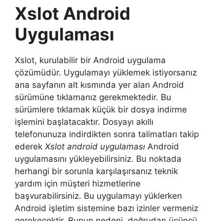
Xslot Android
Uygulaması
Xslot, kurulabilir bir Android uygulama
çözümüdür. Uygulamayı yüklemek istiyorsanız
ana sayfanın alt kısmında yer alan Android
sürümüne tıklamanız gerekmektedir. Bu
sürümlere tıklamak küçük bir dosya indirme
işlemini başlatacaktır. Dosyayı akıllı
telefonunuza indirdikten sonra talimatları takip
ederek
Xslot android uygulaması
Android
uygulamasını yükleyebilirsiniz. Bu noktada
herhangi bir sorunla karşılaşırsanız teknik
yardım için müşteri hizmetlerine
başvurabilirsiniz. Bu uygulamayı yüklerken
Android işletim sistemine bazı izinler vermeniz
gerekecektir. Bunun nedeni, doğrudan üçüncü