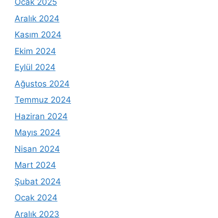
Ocak 2025
Aralık 2024
Kasım 2024
Ekim 2024
Eylül 2024
Ağustos 2024
Temmuz 2024
Haziran 2024
Mayıs 2024
Nisan 2024
Mart 2024
Şubat 2024
Ocak 2024
Aralık 2023