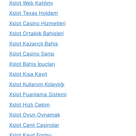
Xslot Web Katılımı
Xslot Texas Holdem
Xslot Casino Hizmetleri
Xslot Ortaklık Bahisleri
Xslot Kazançlı Bahis
Xslot Casino Şansı
Xslot Bahis İpuçları
Xslot Kısa Kayıt
Xslot Kullanım Kolaylığı
Xslot Puanlama Sistemi
Xslot Hızlı Çekim
Xslot Oyun Oynamak
Xslot Canlı Casinolar
Xslot Kayıt Formu