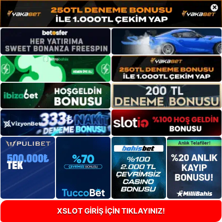
×
XSLOT GİRİŞ İÇİN TIKLAYINIZ!