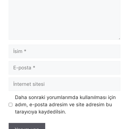
İsim
E-
posta
İnternet
sitesi
Daha sonraki yorumlarımda kullanılması için
adım, e-posta adresim ve site adresim bu
tarayıcıya kaydedilsin.