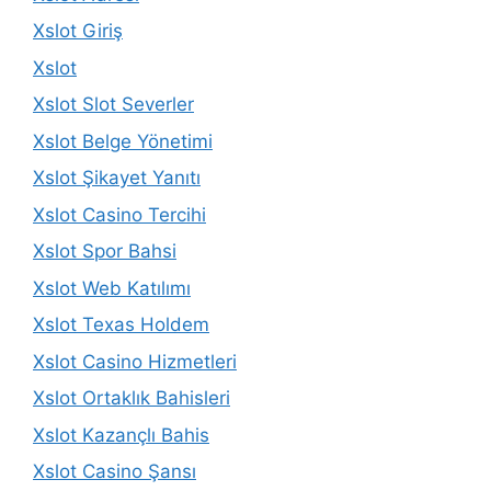
Xslot Giriş
Xslot
Xslot Slot Severler
Xslot Belge Yönetimi
Xslot Şikayet Yanıtı
Xslot Casino Tercihi
Xslot Spor Bahsi
Xslot Web Katılımı
Xslot Texas Holdem
Xslot Casino Hizmetleri
Xslot Ortaklık Bahisleri
Xslot Kazançlı Bahis
Xslot Casino Şansı