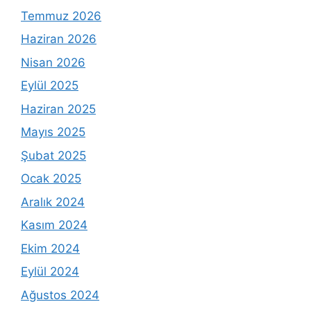
Temmuz 2026
Haziran 2026
Nisan 2026
Eylül 2025
Haziran 2025
Mayıs 2025
Şubat 2025
Ocak 2025
Aralık 2024
Kasım 2024
Ekim 2024
Eylül 2024
Ağustos 2024