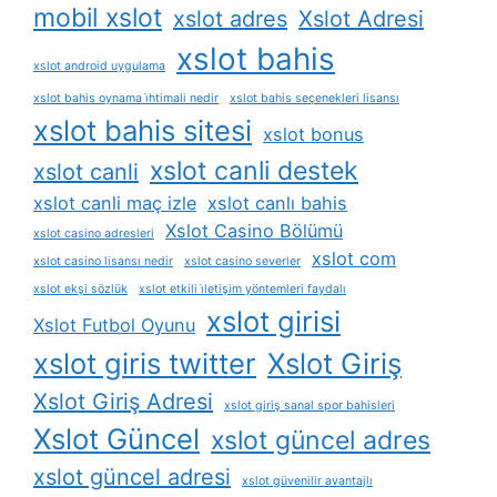
mobil xslot
xslot adres
Xslot Adresi
xslot bahis
xslot android uygulama
xslot bahis oynama i̇htimali nedir
xslot bahis seçenekleri lisansı
xslot bahis sitesi
xslot bonus
xslot canli destek
xslot canli
xslot canli maç izle
xslot canlı bahis
Xslot Casino Bölümü
xslot casino adresleri
xslot com
xslot casino lisansı nedir
xslot casino severler
xslot ekşi sözlük
xslot etkili i̇letişim yöntemleri faydalı
xslot girisi
Xslot Futbol Oyunu
xslot giris twitter
Xslot Giriş
Xslot Giriş Adresi
xslot giriş sanal spor bahisleri
Xslot Güncel
xslot güncel adres
xslot güncel adresi
xslot güvenilir avantajlı