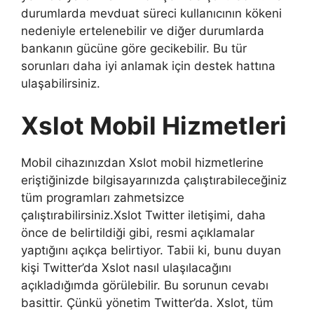
durumlarda mevduat süreci kullanıcının kökeni
nedeniyle ertelenebilir ve diğer durumlarda
bankanın gücüne göre gecikebilir. Bu tür
sorunları daha iyi anlamak için destek hattına
ulaşabilirsiniz.
Xslot Mobil Hizmetleri
Mobil cihazınızdan Xslot mobil hizmetlerine
eriştiğinizde bilgisayarınızda çalıştırabileceğiniz
tüm programları zahmetsizce
çalıştırabilirsiniz.Xslot Twitter iletişimi, daha
önce de belirtildiği gibi, resmi açıklamalar
yaptığını açıkça belirtiyor. Tabii ki, bunu duyan
kişi Twitter’da Xslot nasıl ulaşılacağını
açıkladığımda görülebilir. Bu sorunun cevabı
basittir. Çünkü yönetim Twitter’da. Xslot, tüm