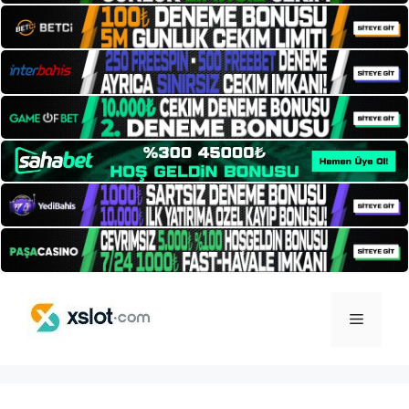
İçeriğe
atla
Menü