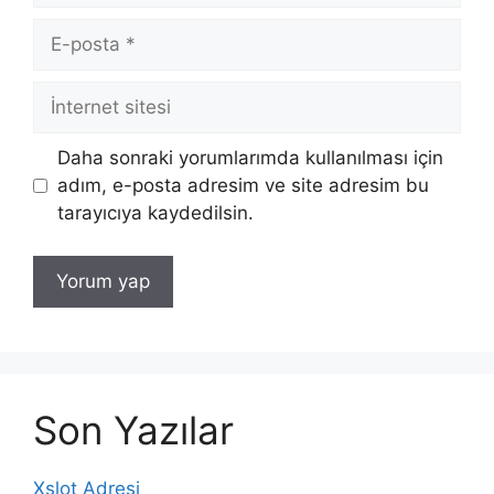
E-
posta
İnternet
sitesi
Daha sonraki yorumlarımda kullanılması için
adım, e-posta adresim ve site adresim bu
tarayıcıya kaydedilsin.
Son Yazılar
Xslot Adresi