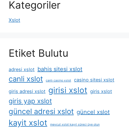
Kategoriler
Xslot
Etiket Bulutu
bahis sitesi xslot
adresi xslot
canli xslot
casino sitesi xslot
canlı casino xslot
girisi xslot
giris adresi xslot
giris xslot
giris yap xslot
güncel adresi xslot
güncel xslot
kayit xslot
mevcut xslot kayıt süreci üye olun