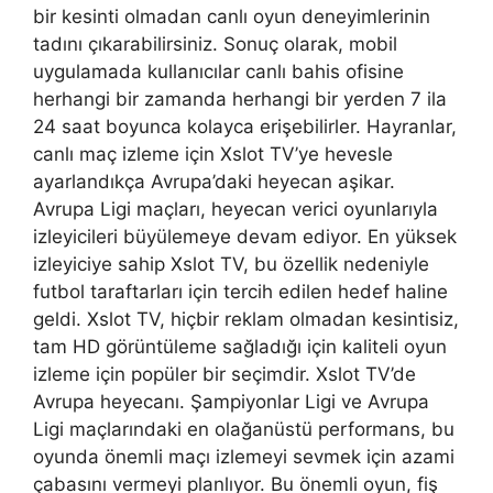
bir kesinti olmadan canlı oyun deneyimlerinin
tadını çıkarabilirsiniz. Sonuç olarak, mobil
uygulamada kullanıcılar canlı bahis ofisine
herhangi bir zamanda herhangi bir yerden 7 ila
24 saat boyunca kolayca erişebilirler. Hayranlar,
canlı maç izleme için Xslot TV’ye hevesle
ayarlandıkça Avrupa’daki heyecan aşikar.
Avrupa Ligi maçları, heyecan verici oyunlarıyla
izleyicileri büyülemeye devam ediyor. En yüksek
izleyiciye sahip Xslot TV, bu özellik nedeniyle
futbol taraftarları için tercih edilen hedef haline
geldi. Xslot TV, hiçbir reklam olmadan kesintisiz,
tam HD görüntüleme sağladığı için kaliteli oyun
izleme için popüler bir seçimdir. Xslot TV’de
Avrupa heyecanı. Şampiyonlar Ligi ve Avrupa
Ligi maçlarındaki en olağanüstü performans, bu
oyunda önemli maçı izlemeyi sevmek için azami
çabasını vermeyi planlıyor. Bu önemli oyun, fiş