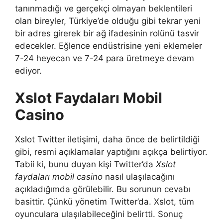
tanınmadığı ve gerçekçi olmayan beklentileri
olan bireyler, Türkiye’de olduğu gibi tekrar yeni
bir adres girerek bir ağ ifadesinin rolünü tasvir
edecekler. Eğlence endüstrisine yeni eklemeler
7-24 heyecan ve 7-24 para üretmeye devam
ediyor.
Xslot Faydaları Mobil
Casino
Xslot Twitter iletişimi, daha önce de belirtildiği
gibi, resmi açıklamalar yaptığını açıkça belirtiyor.
Tabii ki, bunu duyan kişi Twitter’da
Xslot
faydaları mobil casino
nasıl ulaşılacağını
açıkladığımda görülebilir. Bu sorunun cevabı
basittir. Çünkü yönetim Twitter’da. Xslot, tüm
oyunculara ulaşılabileceğini belirtti. Sonuç