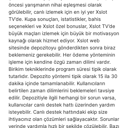
öncesi yarışmanın nihai eşleşmesi olarak
görülebilir, canlı izlemek için en iyi yer Xslot
TV’de. Kupa sonuçları, istatistikler, bahis
seçenekleri ve Xslot özel bonuslar, Xslot TV’de
büyük maçları izlemek için büyük bir motivasyon
kaynağı olarak hizmet ediyor. Xslot web
sitesinde depozitoyu gönderdikten sonra biraz
beklemeniz gerekebilir. Her ödeme yönteminin
işleme için kendine özgü zaman dilimi vardır.
Birikim tekniklerinde program süresi tipik olarak
tutarlıdır. Depozito yöntemi tipik olarak 15 ila 30
dakika içinde tamamlanabilir. Kullanıcıların
belirtilen zaman dilimlerini beklemeleri tavsiye
edilir. Depozitiyle ilgili herhangi bir sorun varsa,
kullanıcılar canlı destek hattı üzerinden yardım
isteyebilir. Canlı destek hattındaki ekip size
ihtiyacınız olan çözümleri sağlayacaktır. Sorunlar
yerinde yardımla hızlı bir şekilde çözülebilir. Bazı