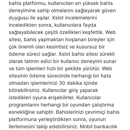
bahis platformu, kullanıcıları en yüksek bahis
deneyimine sahip olmalarını sağlayarak güven
duygusu ile aşılar. Xslot incelemelerini
inceledikten sonra, kullanıcılara fayda
sağlayabilecek çeşitli özellikleri keşfettik. Web
sitesi, bahis yapmaktan hoşlanan bireyler için
çok önemli olan kesintisiz ve kusursuz bir
ödeme süreci sağlar. Xslot bahis sitesi sürekli
olarak tatmin edici bir kullanıcı deneyimi sunar
ve tüm işlemleri hızlı bir şekilde yürütür. Web
sitesinin ödeme sürecinde herhangi bir hata
olmadan işlemlerinizi 30 dakika içinde
bitirebilirsiniz. Kullanıcılar giriş yaparak
istedikleri oyuna erişebilirler. Kullanıcılar
programlarını herhangi bir oyundan çalıştırma
esnekliğine sahiptir. Bahislerinizi çevrimiçi bahis
platformuna yerleştirdikten sonra, oyunun
ilerlemesini takip edebilirsiniz. Mobil bankacılık