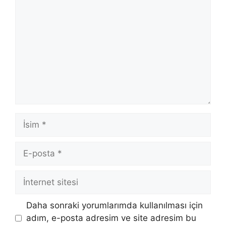
İsim
E-
posta
İnternet
sitesi
Daha sonraki yorumlarımda kullanılması için
adım, e-posta adresim ve site adresim bu