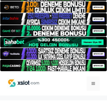
İçeriğe
atla
Menü