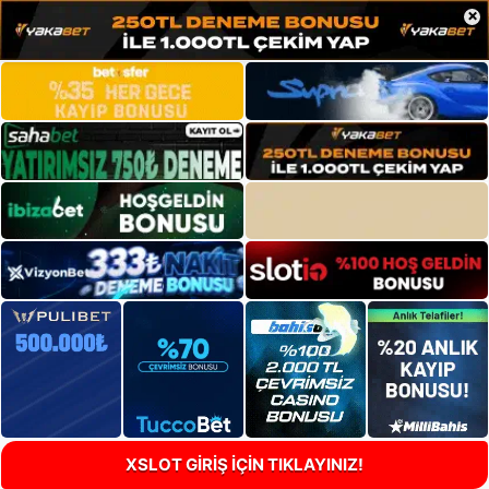
×
XSLOT GİRİŞ İÇİN TIKLAYINIZ!