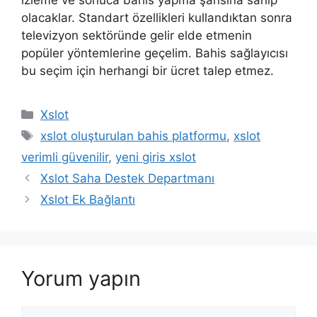
olacaklar. Standart özellikleri kullandıktan sonra
televizyon sektöründe gelir elde etmenin
popüler yöntemlerine geçelim. Bahis sağlayıcısı
bu seçim için herhangi bir ücret talep etmez.
Kategoriler
Xslot
Etiketler
xslot oluşturulan bahis platformu
,
xslot
verimli güvenilir
,
yeni giris xslot
Xslot Saha Destek Departmanı
Xslot Ek Bağlantı
Yorum yapın
Yorum