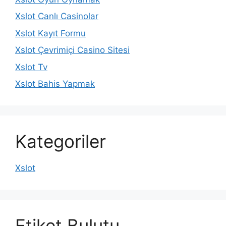
Xslot Canlı Casinolar
Xslot Kayıt Formu
Xslot Çevrimiçi Casino Sitesi
Xslot Tv
Xslot Bahis Yapmak
Kategoriler
Xslot
Etiket Bulutu