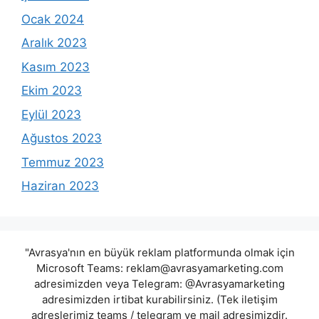
Ocak 2024
Aralık 2023
Kasım 2023
Ekim 2023
Eylül 2023
Ağustos 2023
Temmuz 2023
Haziran 2023
"Avrasya'nın en büyük reklam platformunda olmak için
Microsoft Teams:
reklam@avrasyamarketing.com
adresimizden veya Telegram: @Avrasyamarketing
adresimizden irtibat kurabilirsiniz. (Tek iletişim
adreslerimiz teams / telegram ve mail adresimizdir.