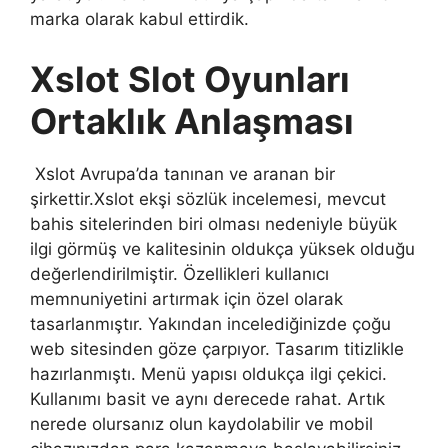
marka olarak kabul ettirdik.
Xslot Slot Oyunları
Ortaklık Anlaşması
Xslot Avrupa’da tanınan ve aranan bir
şirkettir.Xslot ekşi sözlük incelemesi, mevcut
bahis sitelerinden biri olması nedeniyle büyük
ilgi görmüş ve kalitesinin oldukça yüksek olduğu
değerlendirilmiştir. Özellikleri kullanıcı
memnuniyetini artırmak için özel olarak
tasarlanmıştır. Yakından incelediğinizde çoğu
web sitesinden göze çarpıyor. Tasarım titizlikle
hazırlanmıştı. Menü yapısı oldukça ilgi çekici.
Kullanımı basit ve aynı derecede rahat. Artık
nerede olursanız olun kaydolabilir ve mobil