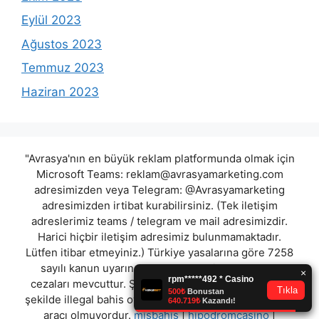
Eylül 2023
Ağustos 2023
Temmuz 2023
Haziran 2023
"Avrasya'nın en büyük reklam platformunda olmak için
Microsoft Teams:
reklam@avrasyamarketing.com
adresimizden veya Telegram: @Avrasyamarketing
adresimizden irtibat kurabilirsiniz. (Tek iletişim
adreslerimiz teams / telegram ve mail adresimizdir.
Harici hiçbir iletişim adresimiz bulunmamaktadır.
Lütfen itibar etmeyiniz.) Türkiye yasalarına göre 7258
sayılı kanun uyarınca yasa dışı bahis oynamanın
cezaları mevcuttur. Şu an bulunduğunuz site hiç bir
şekilde illegal bahis oyunları oynatmıyor ve oynamaya
aracı olmuyordur.
misbahis
|
hipodromcasino
|