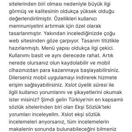
sitelerinden biri olması nedeniyle büyük ilgi
görmüş ve kalitesinin oldukça yüksek olduğu
değerlendirilmiştir. Özellikleri kullanıcı
memnuniyetini artırmak için özel olarak
tasarlanmıştır. Yakından incelediğinizde çoğu
web sitesinden göze çarpıyor. Tasarım titizlikle
hazırlanmıştı. Menü yapısı oldukça ilgi çekici.
Kullanımı basit ve aynı derecede rahat. Artık
nerede olursanız olun kaydolabilir ve mobil
cihazınızdan para kazanmaya başlayabilirsiniz.
Dilerseniz mobil uygulamayı indirerek hizmete
erişim sağlayabilirsiniz.
Xslot üyelik süresi
ile
ilgili kullanıcı yorumlarını ve şikayetlerini okumak
ister misiniz? Şimdi gelin Türkiye’nin en kapsamlı
sözlük sitelerinden biri olan Ekşi Sözlük’teki
yorumları inceleyelim. Xslot ekşi sözlük
incelemeleri arıyorsanız, tüm incelemelerin
makalenin sonunda bulunabileceğini bilmeniz