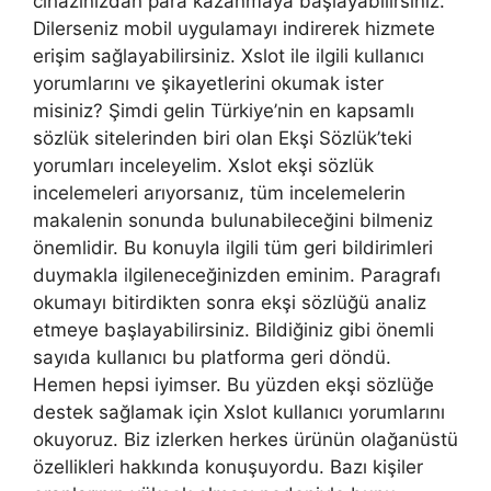
cihazınızdan para kazanmaya başlayabilirsiniz.
Dilerseniz mobil uygulamayı indirerek hizmete
erişim sağlayabilirsiniz. Xslot ile ilgili kullanıcı
yorumlarını ve şikayetlerini okumak ister
misiniz? Şimdi gelin Türkiye’nin en kapsamlı
sözlük sitelerinden biri olan Ekşi Sözlük’teki
yorumları inceleyelim. Xslot ekşi sözlük
incelemeleri arıyorsanız, tüm incelemelerin
makalenin sonunda bulunabileceğini bilmeniz
önemlidir. Bu konuyla ilgili tüm geri bildirimleri
duymakla ilgileneceğinizden eminim. Paragrafı
okumayı bitirdikten sonra ekşi sözlüğü analiz
etmeye başlayabilirsiniz. Bildiğiniz gibi önemli
sayıda kullanıcı bu platforma geri döndü.
Hemen hepsi iyimser. Bu yüzden ekşi sözlüğe
destek sağlamak için Xslot kullanıcı yorumlarını
okuyoruz. Biz izlerken herkes ürünün olağanüstü
özellikleri hakkında konuşuyordu. Bazı kişiler