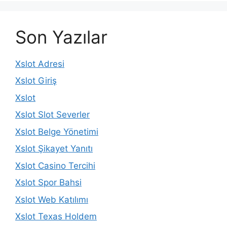
Son Yazılar
Xslot Adresi
Xslot Giriş
Xslot
Xslot Slot Severler
Xslot Belge Yönetimi
Xslot Şikayet Yanıtı
Xslot Casino Tercihi
Xslot Spor Bahsi
Xslot Web Katılımı
Xslot Texas Holdem