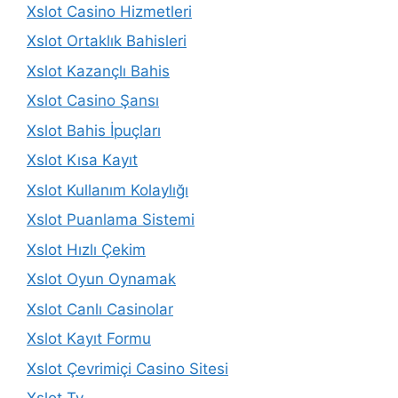
Xslot Casino Hizmetleri
Xslot Ortaklık Bahisleri
Xslot Kazançlı Bahis
Xslot Casino Şansı
Xslot Bahis İpuçları
Xslot Kısa Kayıt
Xslot Kullanım Kolaylığı
Xslot Puanlama Sistemi
Xslot Hızlı Çekim
Xslot Oyun Oynamak
Xslot Canlı Casinolar
Xslot Kayıt Formu
Xslot Çevrimiçi Casino Sitesi