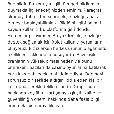
önemlidir. Bu konuyla ilgili tüm geri bildirimleri
duymakla ilgileneceğinizden eminim. Paragrafı
okumayı bitirdikten sonra ekşi sözlüğü analiz
etmeye başlayabilirsiniz. Bildiğiniz gibi önemli
sayıda kullanıcı bu platforma geri döndü.
Hemen hepsi iyimser. Bu yüzden ekşi sözlüğe
destek sağlamak için Xslot kullanıcı yorumlarını
okuyoruz. Biz izlerken herkes ürünün olağanüstü
özellikleri hakkında konuşuyordu. Bazı kişiler
oranlarının yüksek olması nedeniyle bunu
önerirken, bazıları da casino oyunlarına katılarak
para kazanabileceklerini iddia ediyor. Ödemeyi
sorunsuz bir şekilde aldığını iddia eden kişi bir
kez daha gerekli delilleri sundu. Grup onun
hakkında keyifli bir tartışmaya girişti. Kalite ve
güvenilirliğin önemi hakkında daha fazla bilgi
edinmek için burayı tıklayın.