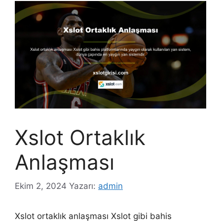
Xslot Ortaklık
Anlaşması
Ekim 2, 2024
Yazarı:
admin
Xslot ortaklık anlaşması Xslot gibi bahis