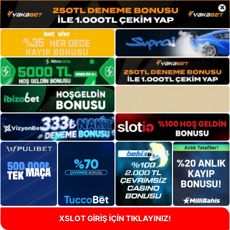
×
XSLOT GİRİŞ İÇİN TIKLAYINIZ!