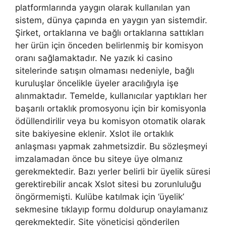
platformlarında yaygın olarak kullanılan yan
sistem, dünya çapında en yaygın yan sistemdir.
Şirket, ortaklarına ve bağlı ortaklarına sattıkları
her ürün için önceden belirlenmiş bir komisyon
oranı sağlamaktadır. Ne yazık ki casino
sitelerinde satışın olmaması nedeniyle, bağlı
kuruluşlar öncelikle üyeler aracılığıyla işe
alınmaktadır. Temelde, kullanıcılar yaptıkları her
başarılı ortaklık promosyonu için bir komisyonla
ödüllendirilir veya bu komisyon otomatik olarak
site bakiyesine eklenir. Xslot ile ortaklık
anlaşması yapmak zahmetsizdir. Bu sözleşmeyi
imzalamadan önce bu siteye üye olmanız
gerekmektedir. Bazı yerler belirli bir üyelik süresi
gerektirebilir ancak Xslot sitesi bu zorunluluğu
öngörmemişti. Kulübe katılmak için ‘üyelik’
sekmesine tıklayıp formu doldurup onaylamanız
gerekmektedir. Site yöneticisi gönderilen