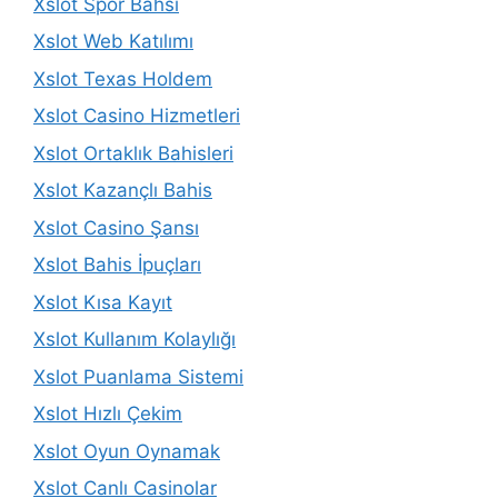
Xslot Spor Bahsi
Xslot Web Katılımı
Xslot Texas Holdem
Xslot Casino Hizmetleri
Xslot Ortaklık Bahisleri
Xslot Kazançlı Bahis
Xslot Casino Şansı
Xslot Bahis İpuçları
Xslot Kısa Kayıt
Xslot Kullanım Kolaylığı
Xslot Puanlama Sistemi
Xslot Hızlı Çekim
Xslot Oyun Oynamak
Xslot Canlı Casinolar