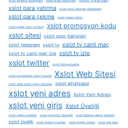
xslot oyunları
xslot ortaklık anlaşması
xslot ortak özellikleri
xslot para yatırma
xslot para yatırma yöntemleri
xslot para çekme
xslot poker lobisi
xslot promosyon kodu
xslot poker nasıl oynanır
xslot sitesi
xslot spor bahisleri
xslot tv canli maç
xslot telegram
xslot tv
xslot tv izle
xslot tv canli maç izle
xslot twitter
xslot türkiye bahis
Xslot Web Sitesi
xslot uygulaması nasıl kurulur
xslot whatsapp
xslot web sitesi kayıt adımları
xslot yeni adres
Xslot Yeni Adresi
xslot yeni giris
Xslot Üyeliği
xslot çekim süreleri
xslot çevrimiçi desteği
xslot ödeme çekim süreleri
xslot üyelik
xslot üyelik fırsatları
xslot üyelik süresi
xslot üye olun