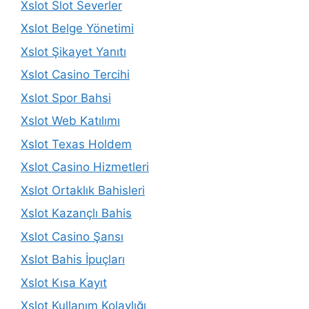
Xslot Slot Severler
Xslot Belge Yönetimi
Xslot Şikayet Yanıtı
Xslot Casino Tercihi
Xslot Spor Bahsi
Xslot Web Katılımı
Xslot Texas Holdem
Xslot Casino Hizmetleri
Xslot Ortaklık Bahisleri
Xslot Kazançlı Bahis
Xslot Casino Şansı
Xslot Bahis İpuçları
Xslot Kısa Kayıt
Xslot Kullanım Kolaylığı