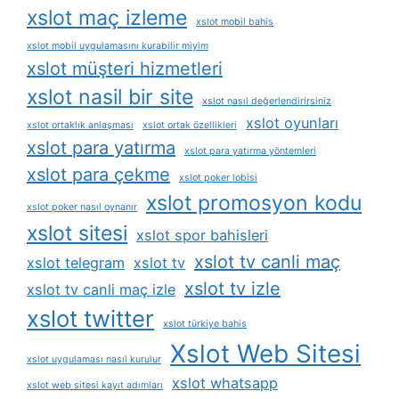
xslot maç izleme
xslot mobil bahis
xslot mobil uygulamasını kurabilir miyim
xslot müşteri hizmetleri
xslot nasil bir site
xslot nasıl değerlendirirsiniz
xslot oyunları
xslot ortaklık anlaşması
xslot ortak özellikleri
xslot para yatırma
xslot para yatırma yöntemleri
xslot para çekme
xslot poker lobisi
xslot promosyon kodu
xslot poker nasıl oynanır
xslot sitesi
xslot spor bahisleri
xslot tv canli maç
xslot telegram
xslot tv
xslot tv izle
xslot tv canli maç izle
xslot twitter
xslot türkiye bahis
Xslot Web Sitesi
xslot uygulaması nasıl kurulur
xslot whatsapp
xslot web sitesi kayıt adımları