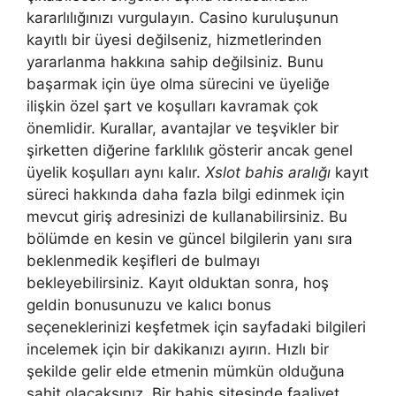
kararlılığınızı vurgulayın. Casino kuruluşunun
kayıtlı bir üyesi değilseniz, hizmetlerinden
yararlanma hakkına sahip değilsiniz. Bunu
başarmak için üye olma sürecini ve üyeliğe
ilişkin özel şart ve koşulları kavramak çok
önemlidir. Kurallar, avantajlar ve teşvikler bir
şirketten diğerine farklılık gösterir ancak genel
üyelik koşulları aynı kalır.
Xslot bahis aralığı
kayıt
süreci hakkında daha fazla bilgi edinmek için
mevcut giriş adresinizi de kullanabilirsiniz. Bu
bölümde en kesin ve güncel bilgilerin yanı sıra
beklenmedik keşifleri de bulmayı
bekleyebilirsiniz. Kayıt olduktan sonra, hoş
geldin bonusunuzu ve kalıcı bonus
seçeneklerinizi keşfetmek için sayfadaki bilgileri
incelemek için bir dakikanızı ayırın. Hızlı bir
şekilde gelir elde etmenin mümkün olduğuna
şahit olacaksınız. Bir bahis sitesinde faaliyet