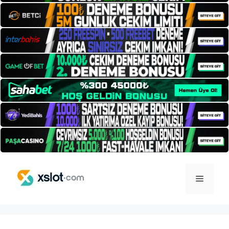
İçeriğe
atla
Menü