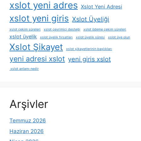
xslot yeni adres
Xslot Yeni Adresi
xslot yeni giris
Xslot Üyeliği
xslot çekim süreleri
xslot çevrimiçi desteği
xslot ödeme çekim süreleri
xslot üyelik
xslot üyelik fırsatları
xslot üyelik süresi
xslot üye olun
Xslot Şikayet
xslot şikayetlerinin başlıkları
yeni adresi xslot
yeni giris xslot
xslot anlamı nedir
Arşivler
Temmuz 2026
Haziran 2026