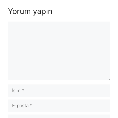
Yorum yapın
Yorum
İsim
E-
posta
İnternet