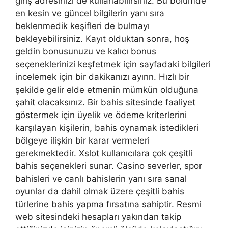
giriş adresinizi de kullanabilirsiniz. Bu bölümde
en kesin ve güncel bilgilerin yanı sıra
beklenmedik keşifleri de bulmayı
bekleyebilirsiniz. Kayıt olduktan sonra, hoş
geldin bonusunuzu ve kalıcı bonus
seçeneklerinizi keşfetmek için sayfadaki bilgileri
incelemek için bir dakikanızı ayırın. Hızlı bir
şekilde gelir elde etmenin mümkün olduğuna
şahit olacaksınız. Bir bahis sitesinde faaliyet
göstermek için üyelik ve ödeme kriterlerini
karşılayan kişilerin, bahis oynamak istedikleri
bölgeye ilişkin bir karar vermeleri
gerekmektedir. Xslot kullanıcılara çok çeşitli
bahis seçenekleri sunar. Casino severler, spor
bahisleri ve canlı bahislerin yanı sıra sanal
oyunlar da dahil olmak üzere çeşitli bahis
türlerine bahis yapma fırsatına sahiptir. Resmi
web sitesindeki hesapları yakından takip