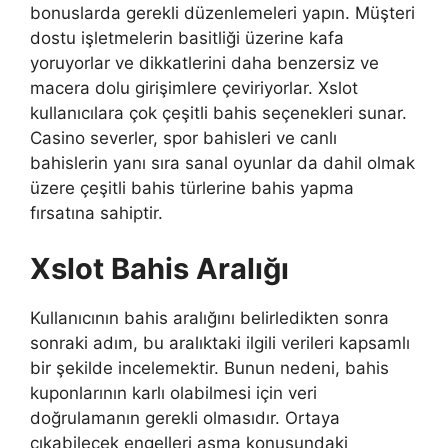
bonuslarda gerekli düzenlemeleri yapın. Müşteri
dostu işletmelerin basitliği üzerine kafa
yoruyorlar ve dikkatlerini daha benzersiz ve
macera dolu girişimlere çeviriyorlar. Xslot
kullanıcılara çok çeşitli bahis seçenekleri sunar.
Casino severler, spor bahisleri ve canlı
bahislerin yanı sıra sanal oyunlar da dahil olmak
üzere çeşitli bahis türlerine bahis yapma
fırsatına sahiptir.
Xslot Bahis Aralığı
Kullanıcının bahis aralığını belirledikten sonra
sonraki adım, bu aralıktaki ilgili verileri kapsamlı
bir şekilde incelemektir. Bunun nedeni, bahis
kuponlarının karlı olabilmesi için veri
doğrulamanın gerekli olmasıdır. Ortaya
çıkabilecek engelleri aşma konusundaki